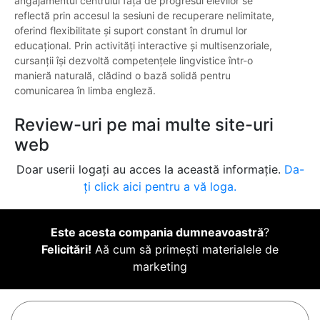
angajamentul centrului față de progresul elevilor se
reflectă prin accesul la sesiuni de recuperare nelimitate,
oferind flexibilitate și suport constant în drumul lor
educațional. Prin activități interactive și multisenzoriale,
cursanții își dezvoltă competențele lingvistice într-o
manieră naturală, clădind o bază solidă pentru
comunicarea în limba engleză.
Review-uri pe mai multe site-uri
web
Doar userii logați au acces la această informație.
Da-
ți click aici pentru a vă loga.
Este acesta compania dumneavoastră
?
Felicitări!
Aă cum să primești materialele de
marketing