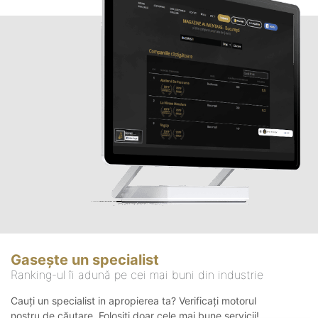
Gasește un specialist
Ranking-ul îi adună pe cei mai buni din industrie
Cauți un specialist in apropierea ta? Verificați motorul
nostru de căutare. Folosiți doar cele mai bune servicii!