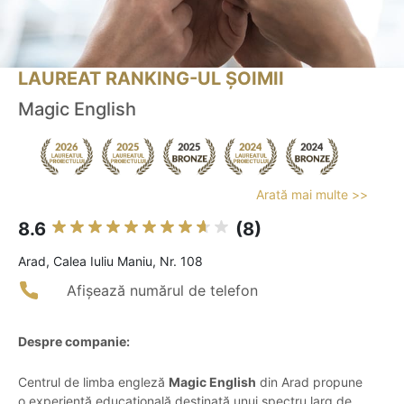
LAUREAT RANKING-UL ȘOIMII
Magic English
Arată mai multe >>
8.6
(8)
Arad, Calea Iuliu Maniu, Nr. 108
Afișează numărul de telefon
Despre companie:
Centrul de limba engleză
Magic English
din Arad propune
o experiență educațională destinată unui spectru larg de