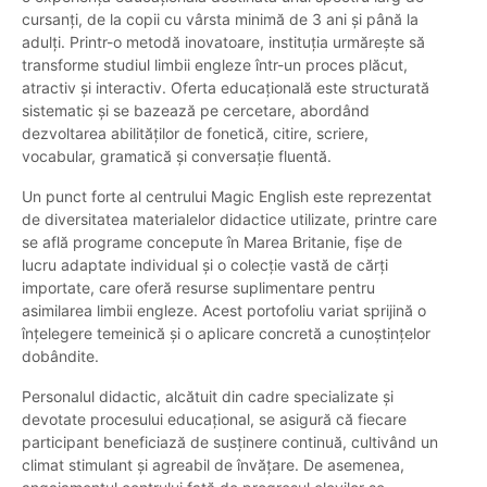
cursanți, de la copii cu vârsta minimă de 3 ani și până la
adulți. Printr-o metodă inovatoare, instituția urmărește să
transforme studiul limbii engleze într-un proces plăcut,
atractiv și interactiv. Oferta educațională este structurată
sistematic și se bazează pe cercetare, abordând
dezvoltarea abilităților de fonetică, citire, scriere,
vocabular, gramatică și conversație fluentă.
Un punct forte al centrului Magic English este reprezentat
de diversitatea materialelor didactice utilizate, printre care
se află programe concepute în Marea Britanie, fișe de
lucru adaptate individual și o colecție vastă de cărți
importate, care oferă resurse suplimentare pentru
asimilarea limbii engleze. Acest portofoliu variat sprijină o
înțelegere temeinică și o aplicare concretă a cunoștințelor
dobândite.
Personalul didactic, alcătuit din cadre specializate și
devotate procesului educațional, se asigură că fiecare
participant beneficiază de susținere continuă, cultivând un
climat stimulant și agreabil de învățare. De asemenea,