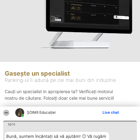
Gasește un specialist
Ranking-ul îi adună pe cei mai buni din industrie
Cauți un specialist in apropierea ta? Verificați motorul
nostru de căutare. Folosiți doar cele mai bune servicii!
ȘOIMII Educației
Live chat
Căutare
10:11
Bună, suntem încântați să vă ajutăm! 🙂 Vă rugăm