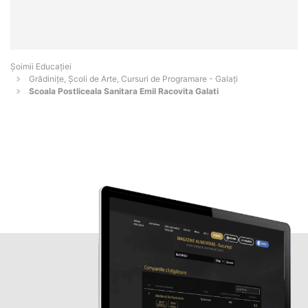
Șoimii Educației
Grădinițe, Școli de Arte, Cursuri de Programare - Galaţi
Scoala Postliceala Sanitara Emil Racovita Galati