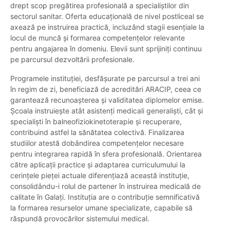
drept scop pregătirea profesională a specialiștilor din
sectorul sanitar. Oferta educațională de nivel postliceal se
axează pe instruirea practică, incluzând stagii esențiale la
locul de muncă și formarea competențelor relevante
pentru angajarea în domeniu. Elevii sunt sprijiniți continuu
pe parcursul dezvoltării profesionale.
Programele instituției, desfășurate pe parcursul a trei ani
în regim de zi, beneficiază de acreditări ARACIP, ceea ce
garantează recunoașterea și validitatea diplomelor emise.
Școala instruiește atât asistenți medicali generaliști, cât și
specialiști în balneofiziokinetoterapie și recuperare,
contribuind astfel la sănătatea colectivă. Finalizarea
studiilor atestă dobândirea competențelor necesare
pentru integrarea rapidă în sfera profesională. Orientarea
către aplicații practice și adaptarea curriculumului la
cerințele pieței actuale diferențiază această instituție,
consolidându-i rolul de partener în instruirea medicală de
calitate în Galați. Instituția are o contribuție semnificativă
la formarea resurselor umane specializate, capabile să
răspundă provocărilor sistemului medical.