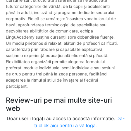
Cursurile sunt structurate astfel încât să fie adecvate
tuturor categoriilor de vârstă, de la copii și adolescenți
până la adulți, incluzând și programe dedicate sectorului
corporativ. Fie că se urmărește însușirea vocabularului de
bază, aprofundarea terminologiei de specialitate sau
dezvoltarea abilităților de comunicare, echipa
LinguAcademy susține cursanții spre dobândirea fluenței.
Un mediu prietenos și relaxat, alături de profesori calificați,
caracterizați prin răbdare și capacitate explicativă,
susține o experiență educațională eficientă și plăcută.
Flexibilitatea organizării permite alegerea formatului
preferat: module individuale, semi-individuale sau sesiuni
de grup pentru trei până la zece persoane, facilitând
adaptarea la ritmul și stilul de învățare al fiecărui
participant.
Review-uri pe mai multe site-uri
web
Doar userii logați au acces la această informație.
Da-
ți click aici pentru a vă loga.