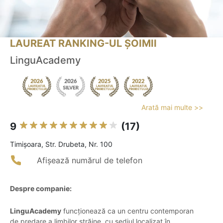
LAUREAT RANKING-UL ȘOIMII
LinguAcademy
Arată mai multe >>
9
(17)
Timişoara, Str. Drubeta, Nr. 100
Afișează numărul de telefon
Despre companie:
LinguAcademy
funcționează ca un centru contemporan
de predare a limbilor străine, cu sediul localizat în