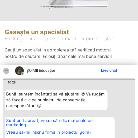
Gasește un specialist
Ranking-ul îi adună pe cei mai buni din industrie
Cauți un specialist in apropierea ta? Verificați motorul
nostru de căutare. Folosiți doar cele mai bune servicii!
ȘOIMII Educației
Live chat
Căutare
10:28
Bună, suntem încântați să vă ajutăm! 🙂 Vă rugăm
să faceți clic pe subiectul de conversație
corespunzător! 🙂
Sunt un Laureat, vreau să ridic materiale de
Organizator Ranking
Plebiscyt
Contact
marketing
BRIGHT SOLUTIONS BR SRL
Câștigătorii
Contact
Aleea Timisul De Sus 2 Bl. A30
Lista Tuturor
Vreau să-mi înscriu firma in proiectul Șoimii
Sc. A Et. 4 Ap. 13 Cod 061952
Laureaților