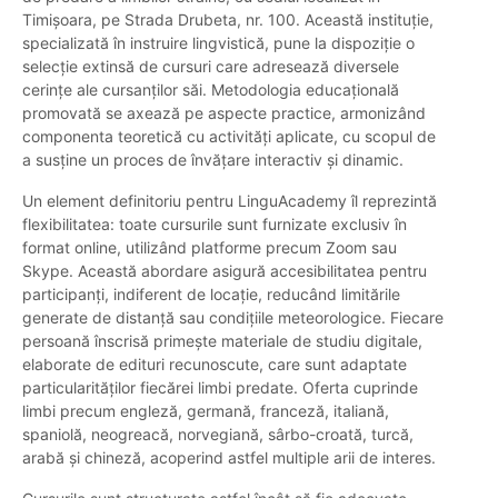
Timișoara, pe Strada Drubeta, nr. 100. Această instituție,
specializată în instruire lingvistică, pune la dispoziție o
selecție extinsă de cursuri care adresează diversele
cerințe ale cursanților săi. Metodologia educațională
promovată se axează pe aspecte practice, armonizând
componenta teoretică cu activități aplicate, cu scopul de
a susține un proces de învățare interactiv și dinamic.
Un element definitoriu pentru LinguAcademy îl reprezintă
flexibilitatea: toate cursurile sunt furnizate exclusiv în
format online, utilizând platforme precum Zoom sau
Skype. Această abordare asigură accesibilitatea pentru
participanți, indiferent de locație, reducând limitările
generate de distanță sau condițiile meteorologice. Fiecare
persoană înscrisă primește materiale de studiu digitale,
elaborate de edituri recunoscute, care sunt adaptate
particularităților fiecărei limbi predate. Oferta cuprinde
limbi precum engleză, germană, franceză, italiană,
spaniolă, neogreacă, norvegiană, sârbo-croată, turcă,
arabă și chineză, acoperind astfel multiple arii de interes.