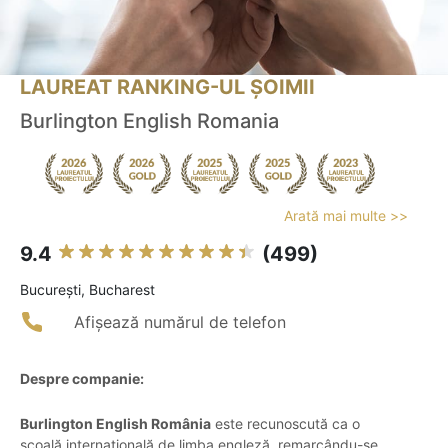
LAUREAT RANKING-UL ȘOIMII
Burlington English Romania
Arată mai multe >>
9.4
(499)
Bucureşti, Bucharest
Afișează numărul de telefon
Despre companie:
Burlington English România
este recunoscută ca o
școală internațională de limba engleză, remarcându-se