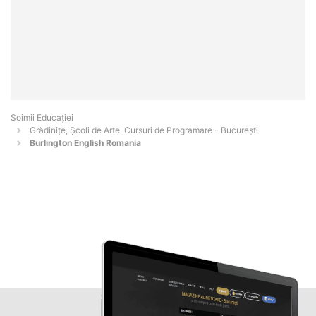
Șoimii Educației
Grădinițe, Școli de Arte, Cursuri de Programare - Bucureşti
Burlington English Romania