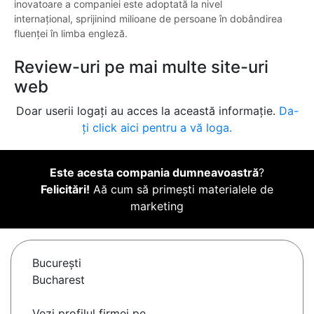
inovatoare a companiei este adoptată la nivel
internațional, sprijinind milioane de persoane în dobândirea
fluenței în limba engleză.
Review-uri pe mai multe site-uri
web
Doar userii logați au acces la această informație.
Da-
ți click aici pentru a vă loga.
Este acesta compania dumneavoastră
?
Felicitări!
Aă cum să primești materialele de
marketing
Bucureşti
Bucharest
Vezi profilul firmei pe