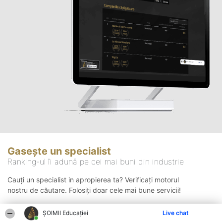
Gasește un specialist
Ranking-ul îi adună pe cei mai buni din industrie
Cauți un specialist in apropierea ta? Verificați motorul
nostru de căutare. Folosiți doar cele mai bune servicii!
ȘOIMII Educației
Live chat
Căutare