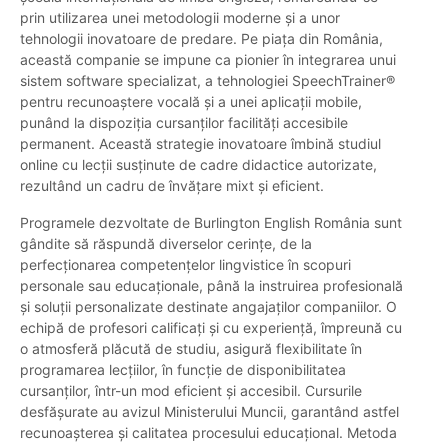
prin utilizarea unei metodologii moderne și a unor
tehnologii inovatoare de predare. Pe piața din România,
această companie se impune ca pionier în integrarea unui
sistem software specializat, a tehnologiei SpeechTrainer®
pentru recunoaștere vocală și a unei aplicații mobile,
punând la dispoziția cursanților facilități accesibile
permanent. Această strategie inovatoare îmbină studiul
online cu lecții susținute de cadre didactice autorizate,
rezultând un cadru de învățare mixt și eficient.
Programele dezvoltate de Burlington English România sunt
gândite să răspundă diverselor cerințe, de la
perfecționarea competențelor lingvistice în scopuri
personale sau educaționale, până la instruirea profesională
și soluții personalizate destinate angajaților companiilor. O
echipă de profesori calificați și cu experiență, împreună cu
o atmosferă plăcută de studiu, asigură flexibilitate în
programarea lecțiilor, în funcție de disponibilitatea
cursanților, într-un mod eficient și accesibil. Cursurile
desfășurate au avizul Ministerului Muncii, garantând astfel
recunoașterea și calitatea procesului educațional. Metoda