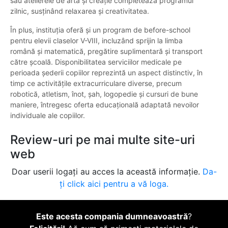
sau atelierele de artă și creație completează programul
zilnic, susținând relaxarea și creativitatea.
În plus, instituția oferă și un program de before-school
pentru elevii claselor V-VIII, incluzând sprijin la limba
română și matematică, pregătire suplimentară și transport
către școală. Disponibilitatea serviciilor medicale pe
perioada șederii copiilor reprezintă un aspect distinctiv, în
timp ce activitățile extracurriculare diverse, precum
robotică, atletism, înot, șah, logopedie și cursuri de bune
maniere, întregesc oferta educațională adaptată nevoilor
individuale ale copiilor.
Review-uri pe mai multe site-uri
web
Doar userii logați au acces la această informație.
Da-
ți click aici pentru a vă loga.
Este acesta compania dumneavoastră
?