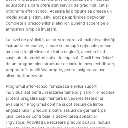
educațională care oferă atât servicii de grădiniță, cât și
programe after-school. Aceasta își propune să creeze un
mediu sigur și stimulativ, axat pe sprijinirea dezvoltării
complete a preșcolarilor și elevilor, punând accent pe o
atmosferă propice învățării.
La nivel de grădiniță, unitatea integrează multiple activități
instructiv-educative, la care se adaugă opționale precum
muzica și lecții zilnice de limba engleză, acestea fiind
susținute de vorbitori nativi de engleză. Copiii beneficiază
de un program bine structurat ce include mese echilibrate,
preparate în bucătăria proprie, pentru asigurarea unei
alimentații adecvate.
Programul after-school furnizează elevilor suport
individualizat pentru realizarea temelor și sarcinilor școlare
și oferă pregătire suplimentară în vederea testelor și
evaluărilor. Programul conține și opt sesiuni de limba
engleză lunar, precum și patru sesiuni de germană pe
lună, ceea ce contribuie la dezvoltarea abilităților
lingvistice. Activități de recreere precum pictura, lectura