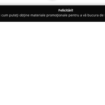
Felicitări!
ți cum puteți obține materiale promoționale pentru a vă bucura d
ri de Programare - Bucureşti
Art & Hobby Studio
Despre companie:
Art & Hobby Studio
funcționea
creativității și dezvoltarea com
Bucureștiului. Fondarea acestu
opțiune relaxantă și inspirațio
Arată mai multe >>
participanților un spațiu adec
pasiunilor creative.
Indiferent de nivelul de experien
dispoziție aici o paletă largă de 