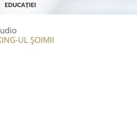
tudio
ING-UL ȘOIMII