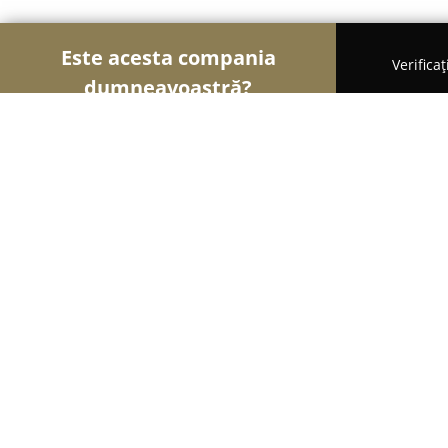
Este acesta compania
Verifica
dumneavoastră?
Șoimii Educației
Grădinițe, Școli de Arte, Cursu
Art & Hobby Studio
9.5
(226)
Bucureşti, Strada Occidentului 33
Afișează numărul de telefon