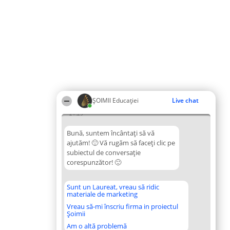
ȘOIMII Educației
Live chat
21:29
Bună, suntem încântați să vă
ajutăm! 🙂 Vă rugăm să faceți clic pe
subiectul de conversație
corespunzător! 🙂
Sunt un Laureat, vreau să ridic
materiale de marketing
Vreau să-mi înscriu firma in proiectul
Șoimii
Am o altă problemă