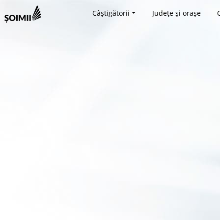
Câștigătorii
Județe și orașe