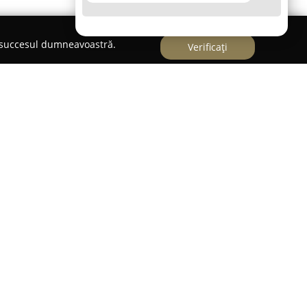
e succesul dumneavoastră.
Verificați
ză ca un centru orientat spre cultivarea
petențelor artistice, fiind amplasat în centrul
ia a fost motivată de dorința de a reprezenta o
nală pentru petrecerea timpului liber, oferind
vat pentru descoperirea și aprofundarea
ță sau de vârstă, atât adulții cât și copiii au la
cursuri și ateliere artistice. Portofoliul Art &