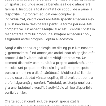
un spațiu cald unde aceștia beneficiază de o atmosferă
familială. Instituția a fost înființată cu scopul de a pune la
dispoziție un program educațional complex și
individualizat, valorificând abilitățile specifice fiecărui elev
și susținându-le dezvoltarea pentru a forma personalități
competitive. Un aspect esențial al acestui centru constă în
respectarea ritmului propriu de învățare al fiecărui copil,
asigurând astfel progresul optim al acestora.
Spațiile din cadrul organizației se disting prin luminositate
și generozitate, fiind amenajate astfel încât să sprijine atât
procesul de învățare, cât și activitățile recreative. Un
element distinctiv este bucătăria proprie autorizată, unde
mesele sunt preparate zilnic din ingrediente proaspete
pentru a menține o dietă sănătoasă. Mobilierul sălilor de
studiu este adaptat vârstei copiilor, fiind proiectat pentru
a oferi siguranță și confort. Totodată, existența unei curți
și a unei ludoteci diversifică activitățile zilnice disponibile
participanților.
Oferta educațională include suport specializat la