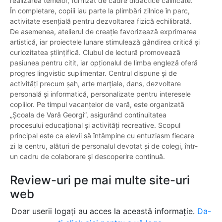
realizarea temelor, furnizat de cadre didactice calificate.
În completare, copiii iau parte la plimbări zilnice în parc,
activitate esențială pentru dezvoltarea fizică echilibrată.
De asemenea, atelierul de creație favorizează exprimarea
artistică, iar proiectele lunare stimulează gândirea critică și
curiozitatea științifică. Clubul de lectură promovează
pasiunea pentru citit, iar opționalul de limba engleză oferă
progres lingvistic suplimentar. Centrul dispune și de
activități precum șah, arte marțiale, dans, dezvoltare
personală și informatică, personalizate pentru interesele
copiilor. Pe timpul vacanțelor de vară, este organizată
„Școala de Vară Georgi”, asigurând continuitatea
procesului educațional și activități recreative. Scopul
principal este ca elevii să întâmpine cu entuziasm fiecare
zi la centru, alături de personalul devotat și de colegi, într-
un cadru de colaborare și descoperire continuă.
Review-uri pe mai multe site-uri
web
Doar userii logați au acces la această informație.
Da-