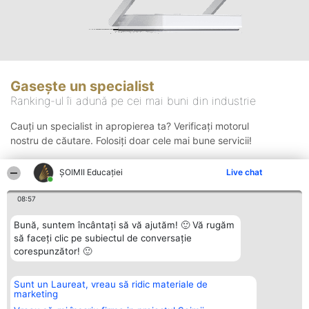
Gasește un specialist
Ranking-ul îi adună pe cei mai buni din industrie
Cauți un specialist in apropierea ta? Verificați motorul
nostru de căutare. Folosiți doar cele mai bune servicii!
ȘOIMII Educației
Live chat
Căutare
08:57
Bună, suntem încântați să vă ajutăm! 🙂 Vă rugăm
să faceți clic pe subiectul de conversație
corespunzător! 🙂
Sunt un Laureat, vreau să ridic materiale de
Organizator Ranking
Plebiscyt
Contact
marketing
BRIGHT SOLUTIONS BR SRL
Câștigătorii
Contact
Aleea Timisul De Sus 2 Bl. A30
Lista Tuturor