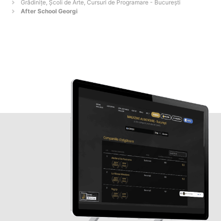
Grădinițe, Școli de Arte, Cursuri de Programare - Bucureşti
After School Georgi