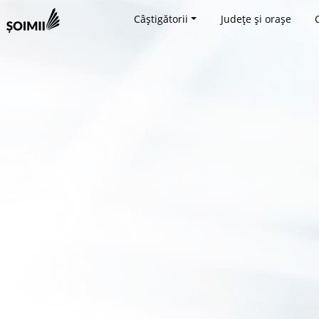
Câștigătorii
Județe și orașe