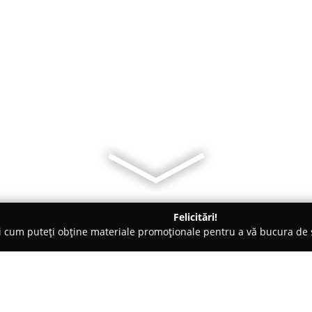
Felicitări!
ți cum puteți obține materiale promoționale pentru a vă bucura d
ri de Programare - Bucureşti
Editura Iona