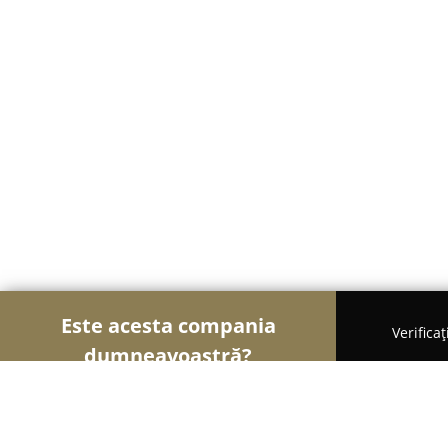
Este acesta compania
Verifica
dumneavoastră?
Șoimii Educației
Grădinițe, Școli de Arte, Cursu