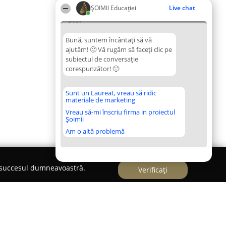
ȘOIMII Educației
Live chat
04:04
Bună, suntem încântați să vă
ajutăm! 🙂 Vă rugăm să faceți clic pe
subiectul de conversație
corespunzător! 🙂
Sunt un Laureat, vreau să ridic
materiale de marketing
Vreau să-mi înscriu firma in proiectul
Șoimii
Am o altă problemă
e succesul dumneavoastră.
Verificați