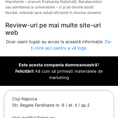
importante – precum Evaluarea Națională, Bacalaureatul
sau admiterea la universitate – ci și să devină adulți
flexibili, orientați spre soluții eficiente în diverse domenii.
Review-uri pe mai multe site-uri
web
Doar userii logați au acces la această informație.
Da-
ți click aici pentru a vă loga.
Este acesta compania dumneavoastră
?
Felicitări!
Aă cum să primești materialele de
marketing
Cluj-Napoca
Str. Regele Ferdinand nr. 6 / et. II / ap.2
Vezi profilul firmei pe