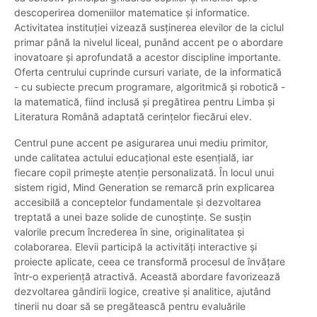
descoperirea domeniilor matematice și informatice.
Activitatea instituției vizează susținerea elevilor de la ciclul
primar până la nivelul liceal, punând accent pe o abordare
inovatoare și aprofundată a acestor discipline importante.
Oferta centrului cuprinde cursuri variate, de la informatică
- cu subiecte precum programare, algoritmică și robotică -
la matematică, fiind inclusă și pregătirea pentru Limba și
Literatura Română adaptată cerințelor fiecărui elev.
Centrul pune accent pe asigurarea unui mediu primitor,
unde calitatea actului educațional este esențială, iar
fiecare copil primește atenție personalizată. În locul unui
sistem rigid, Mind Generation se remarcă prin explicarea
accesibilă a conceptelor fundamentale și dezvoltarea
treptată a unei baze solide de cunoștințe. Se susțin
valorile precum încrederea în sine, originalitatea și
colaborarea. Elevii participă la activități interactive și
proiecte aplicate, ceea ce transformă procesul de învățare
într-o experiență atractivă. Această abordare favorizează
dezvoltarea gândirii logice, creative și analitice, ajutând
tinerii nu doar să se pregătească pentru evaluările