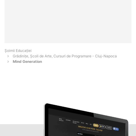
Șoimii Educației
Grădinițe, Școli de Arte, Cursuri de Programare - Cluj-Napoca
Mind Generation