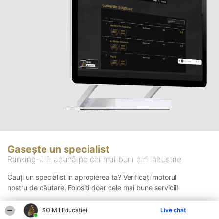
Gasește un specialist
Ranking-ul îi adună pe cei mai buni din industrie
Cauți un specialist in apropierea ta? Verificați motorul
nostru de căutare. Folosiți doar cele mai bune servicii!
ȘOIMII Educației
Live chat
Căutare