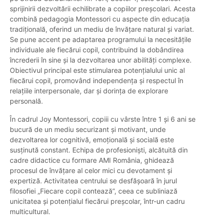
sprijinirii dezvoltării echilibrate a copiilor preșcolari. Acesta
combină pedagogia Montessori cu aspecte din educația
tradițională, oferind un mediu de învățare natural și variat.
Se pune accent pe adaptarea programului la necesitățile
individuale ale fiecărui copil, contribuind la dobândirea
încrederii în sine și la dezvoltarea unor abilități complexe.
Obiectivul principal este stimularea potențialului unic al
fiecărui copil, promovând independența și respectul în
relațiile interpersonale, dar și dorința de explorare
personală.
În cadrul Joy Montessori, copiii cu vârste între 1 și 6 ani se
bucură de un mediu securizant și motivant, unde
dezvoltarea lor cognitivă, emoțională și socială este
susținută constant. Echipa de profesioniști, alcătuită din
cadre didactice cu formare AMI România, ghidează
procesul de învățare al celor mici cu devotament și
expertiză. Activitatea centrului se desfășoară în jurul
filosofiei „Fiecare copil contează”, ceea ce subliniază
unicitatea și potențialul fiecărui preșcolar, într-un cadru
multicultural.