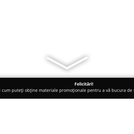
Felicitări!
ți cum puteți obține materiale promoționale pentru a vă bucura d
ri de Programare - Aiud
Centrul Recreativ Educational Bianca