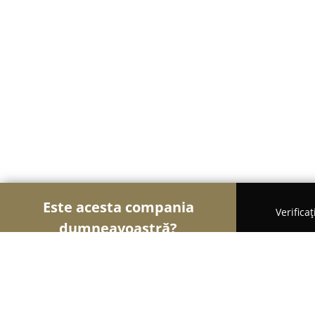
Este acesta compania
Verifica
dumneavoastră?
Șoimii Educației
Grădinițe, Școli de Arte, Cursu