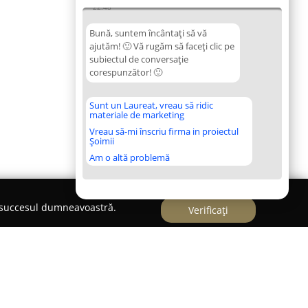
22:48
Bună, suntem încântați să vă
ajutăm! 🙂 Vă rugăm să faceți clic pe
subiectul de conversație
corespunzător! 🙂
Sunt un Laureat, vreau să ridic
materiale de marketing
Vreau să-mi înscriu firma in proiectul
Șoimii
Am o altă problemă
e succesul dumneavoastră.
Verificați