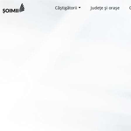
Câștigătorii
Județe și orașe