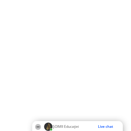
ȘOIMII Educației
Live chat