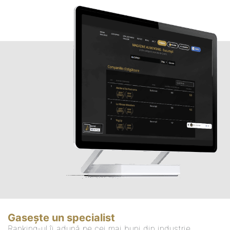
Gasește un specialist
Ranking-ul îi adună pe cei mai buni din industrie