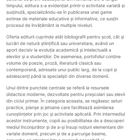
timpului, editura s-a evidențiat printr-o activitate variată și
susținută, specializându-se în publicarea unei game
extinse de materiale educative și informative, ce susțin
procesul de învățământ la multiple niveluri.
Oferta editurii cuprinde atât bibliografii pentru școli, cât și
lucrări de natură științifică sau universitare, având un
aport decisiv la evoluția academică și intelectuală a
elevilor și a studenților. De asemenea, portofoliul conține
volume de poezie, proză, literatură clasică sau
contemporană, adresate unui public larg, de la copii și
adolescenți până la specialiști din diverse domenii.
Unul dintre punctele centrale se referă la resursele
didactice moderne, dezvoltate pentru preșcolari sau elevii
din ciclul primar. În categoria aceasta, se regăsesc seturi
practice, planșe și jetoane care facilitează asimilarea
cunoștințelor prin joc și activitate aplicată. Prin intermediul
acestor instrumente, copiii au posibilitatea de a descoperi
mediul înconjurător și de a-și însuși noțiuni elementare din
variate domenii, precum și de a parcurge basme,