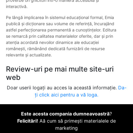
proverbe ori ghicitori într-o manieră accesibilă și
interactivă.
Pe lângă implicarea în sistemul educațional formal, Emia
publică și dicționare sau volume de referință, încurajând
astfel perfecționarea permanentă a cunoștințelor. Editura
se remarcă prin calitatea materialelor oferite, dar și prin
atenția acordată nevoilor dinamice ale educației
românești, rămânând dedicată furnizării de resurse
relevante și actualizate.
Review-uri pe mai multe site-uri
web
Doar userii logați au acces la această informație.
Da-
ți click aici pentru a vă loga.
Este acesta compania dumneavoastră
?
Felicitări!
Aă cum să primești materialele de
marketing