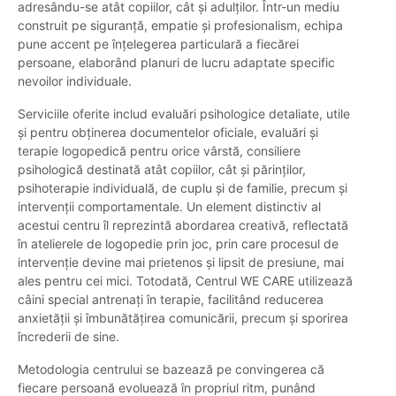
adresându-se atât copiilor, cât și adulților. Într-un mediu
construit pe siguranță, empatie și profesionalism, echipa
pune accent pe înțelegerea particulară a fiecărei
persoane, elaborând planuri de lucru adaptate specific
nevoilor individuale.
Serviciile oferite includ evaluări psihologice detaliate, utile
și pentru obținerea documentelor oficiale, evaluări și
terapie logopedică pentru orice vârstă, consiliere
psihologică destinată atât copiilor, cât și părinților,
psihoterapie individuală, de cuplu și de familie, precum și
intervenții comportamentale. Un element distinctiv al
acestui centru îl reprezintă abordarea creativă, reflectată
în atelierele de logopedie prin joc, prin care procesul de
intervenție devine mai prietenos și lipsit de presiune, mai
ales pentru cei mici. Totodată, Centrul WE CARE utilizează
câini special antrenați în terapie, facilitând reducerea
anxietății și îmbunătățirea comunicării, precum și sporirea
încrederii de sine.
Metodologia centrului se bazează pe convingerea că
fiecare persoană evoluează în propriul ritm, punând