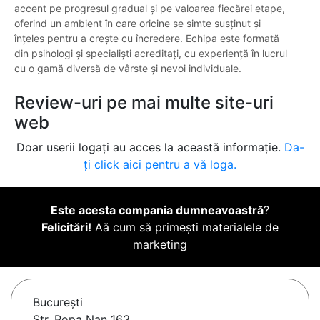
accent pe progresul gradual și pe valoarea fiecărei etape,
oferind un ambient în care oricine se simte susținut și
înțeles pentru a crește cu încredere. Echipa este formată
din psihologi și specialiști acreditați, cu experiență în lucrul
cu o gamă diversă de vârste și nevoi individuale.
Review-uri pe mai multe site-uri
web
Doar userii logați au acces la această informație.
Da-
ți click aici pentru a vă loga.
Este acesta compania dumneavoastră
?
Felicitări!
Aă cum să primești materialele de
marketing
Bucureşti
Str. Popa Nan 163