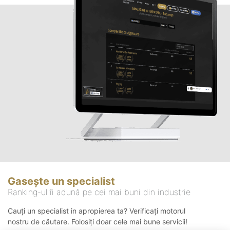
Gasește un specialist
Ranking-ul îi adună pe cei mai buni din industrie
Cauți un specialist in apropierea ta? Verificați motorul
nostru de căutare. Folosiți doar cele mai bune servicii!