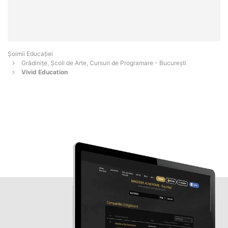
Șoimii Educației
Grădinițe, Școli de Arte, Cursuri de Programare - Bucureşti
Vivid Education