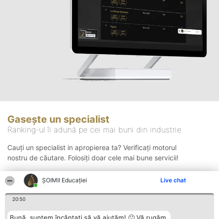
Gasește un specialist
Ranking-ul îi adună pe cei mai buni din industrie
Cauți un specialist in apropierea ta? Verificați motorul
nostru de căutare. Folosiți doar cele mai bune servicii!
ȘOIMII Educației
Live chat
Căutare
20:50
Bună, suntem încântați să vă ajutăm! 🙂 Vă rugăm