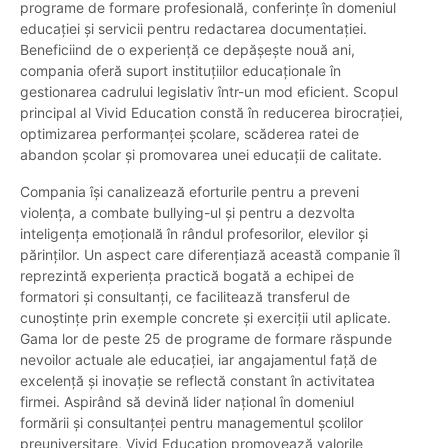
programe de formare profesională, conferințe în domeniul
educației și servicii pentru redactarea documentației.
Beneficiind de o experiență ce depășește nouă ani,
compania oferă suport instituțiilor educaționale în
gestionarea cadrului legislativ într-un mod eficient. Scopul
principal al Vivid Education constă în reducerea birocrației,
optimizarea performanței școlare, scăderea ratei de
abandon școlar și promovarea unei educații de calitate.
Compania își canalizează eforturile pentru a preveni
violența, a combate bullying-ul și pentru a dezvolta
inteligența emoțională în rândul profesorilor, elevilor și
părinților. Un aspect care diferențiază această companie îl
reprezintă experiența practică bogată a echipei de
formatori și consultanți, ce facilitează transferul de
cunoștințe prin exemple concrete și exerciții util aplicate.
Gama lor de peste 25 de programe de formare răspunde
nevoilor actuale ale educației, iar angajamentul față de
excelență și inovație se reflectă constant în activitatea
firmei. Aspirând să devină lider național în domeniul
formării și consultanței pentru managementul școlilor
preuniversitare, Vivid Education promovează valorile