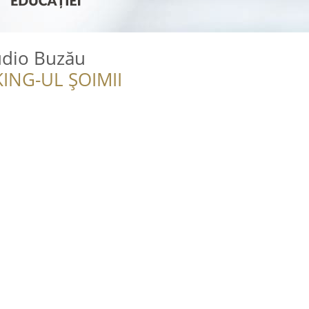
udio Buzău
ING-UL ȘOIMII