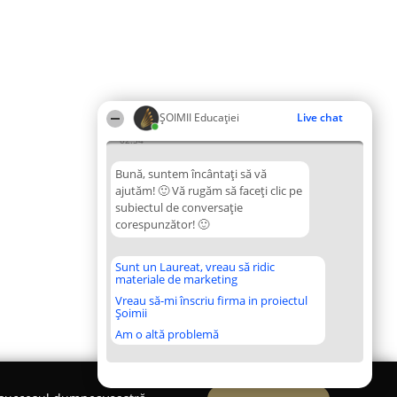
ȘOIMII Educației
Live chat
02:54
Bună, suntem încântați să vă
ajutăm! 🙂 Vă rugăm să faceți clic pe
subiectul de conversație
corespunzător! 🙂
Sunt un Laureat, vreau să ridic
materiale de marketing
Vreau să-mi înscriu firma in proiectul
Șoimii
Am o altă problemă