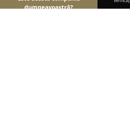
Verifica
dumneavoastră?
Șoimii Educației
Grădinițe, Școli de Arte, Cursu
Vibe Dance Studio Buzău
9.3
(24)
Buzău, Strada Mesteacănului 10, Etajul 1
Afișează numărul de telefon