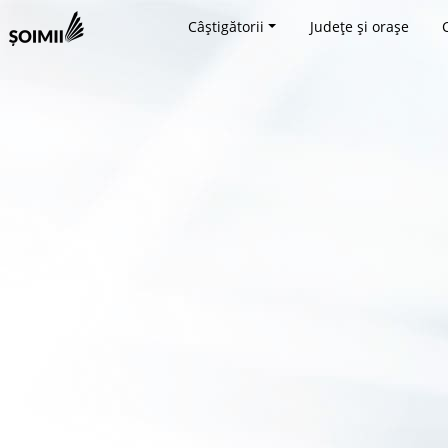
Câștigătorii
Județe și orașe