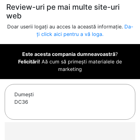
Review-uri pe mai multe site-uri
web
Doar userii logați au acces la această informație.
Da-
ți click aici pentru a vă loga.
Este acesta compania dumneavoastră
?
Felicitări!
Aă cum să primești materialele de
marketing
Dumeşti
DC36