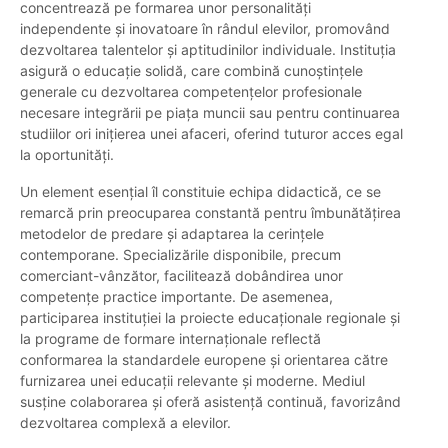
concentrează pe formarea unor personalități
independente și inovatoare în rândul elevilor, promovând
dezvoltarea talentelor și aptitudinilor individuale. Instituția
asigură o educație solidă, care combină cunoștințele
generale cu dezvoltarea competențelor profesionale
necesare integrării pe piața muncii sau pentru continuarea
studiilor ori inițierea unei afaceri, oferind tuturor acces egal
la oportunități.
Un element esențial îl constituie echipa didactică, ce se
remarcă prin preocuparea constantă pentru îmbunătățirea
metodelor de predare și adaptarea la cerințele
contemporane. Specializările disponibile, precum
comerciant-vânzător, facilitează dobândirea unor
competențe practice importante. De asemenea,
participarea instituției la proiecte educaționale regionale și
la programe de formare internaționale reflectă
conformarea la standardele europene și orientarea către
furnizarea unei educații relevante și moderne. Mediul
susține colaborarea și oferă asistență continuă, favorizând
dezvoltarea complexă a elevilor.