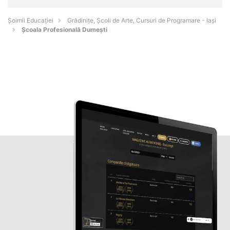
Șoimii Educației
Grădinițe, Școli de Arte, Cursuri de Programare - Iaşi
Școala Profesională Dumeşti