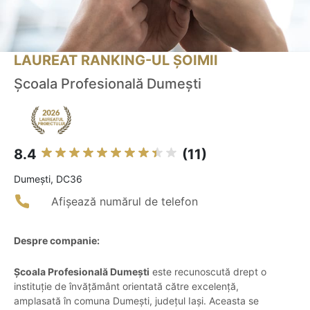
LAUREAT RANKING-UL ȘOIMII
Școala Profesională Dumeşti
8.4
(11)
Dumeşti, DC36
Afișează numărul de telefon
Despre companie:
Școala Profesională Dumești
este recunoscută drept o
instituție de învățământ orientată către excelență,
amplasată în comuna Dumești, județul Iași. Aceasta se