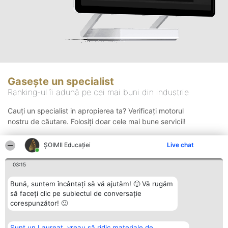
Gasește un specialist
Ranking-ul îi adună pe cei mai buni din industrie
Cauți un specialist in apropierea ta? Verificați motorul
nostru de căutare. Folosiți doar cele mai bune servicii!
ȘOIMII Educației
Live chat
Căutare
03:15
Bună, suntem încântați să vă ajutăm! 🙂 Vă rugăm
să faceți clic pe subiectul de conversație
corespunzător! 🙂
Sunt un Laureat, vreau să ridic materiale de