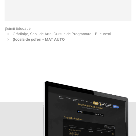
Șoimii Educației
Grădinițe, Școli de Arte, Cursuri de Programare - Bucureşti
Școala de șoferi - MAT AUTO