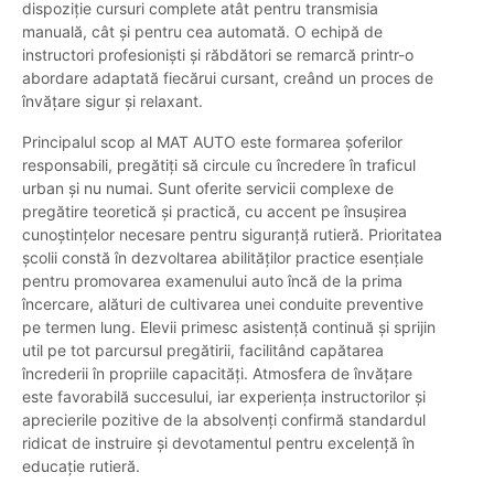
dispoziție cursuri complete atât pentru transmisia
manuală, cât și pentru cea automată. O echipă de
instructori profesioniști și răbdători se remarcă printr-o
abordare adaptată fiecărui cursant, creând un proces de
învățare sigur și relaxant.
Principalul scop al MAT AUTO este formarea șoferilor
responsabili, pregătiți să circule cu încredere în traficul
urban și nu numai. Sunt oferite servicii complexe de
pregătire teoretică și practică, cu accent pe însușirea
cunoștințelor necesare pentru siguranță rutieră. Prioritatea
școlii constă în dezvoltarea abilităților practice esențiale
pentru promovarea examenului auto încă de la prima
încercare, alături de cultivarea unei conduite preventive
pe termen lung. Elevii primesc asistență continuă și sprijin
util pe tot parcursul pregătirii, facilitând capătarea
încrederii în propriile capacități. Atmosfera de învățare
este favorabilă succesului, iar experiența instructorilor și
aprecierile pozitive de la absolvenți confirmă standardul
ridicat de instruire și devotamentul pentru excelență în
educație rutieră.