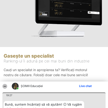
Gasește un specialist
Ranking-ul îi adună pe cei mai buni din industrie
Cauți un specialist in apropierea ta? Verificați motorul
nostru de căutare. Folosiți doar cele mai bune servicii!
ȘOIMII Educației
Live chat
Căutare
19:27
Bună, suntem încântați să vă ajutăm! 🙂 Vă rugăm