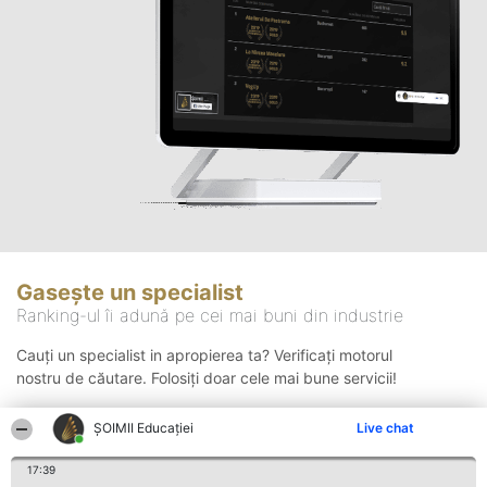
Gasește un specialist
Ranking-ul îi adună pe cei mai buni din industrie
Cauți un specialist in apropierea ta? Verificați motorul
nostru de căutare. Folosiți doar cele mai bune servicii!
ȘOIMII Educației
Live chat
Căutare
17:39