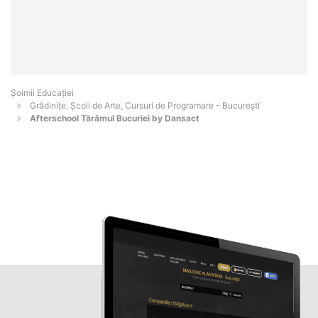
Șoimii Educației
Grădinițe, Școli de Arte, Cursuri de Programare - Bucureşti
Afterschool Tărâmul Bucuriei by Dansact