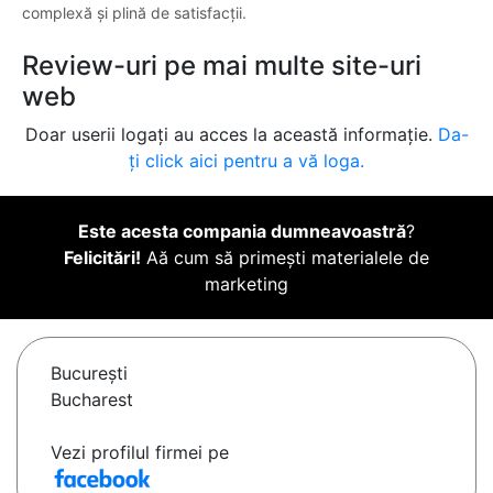
complexă și plină de satisfacții.
Review-uri pe mai multe site-uri
web
Doar userii logați au acces la această informație.
Da-
ți click aici pentru a vă loga.
Este acesta compania dumneavoastră
?
Felicitări!
Aă cum să primești materialele de
marketing
Bucureşti
Bucharest
Vezi profilul firmei pe