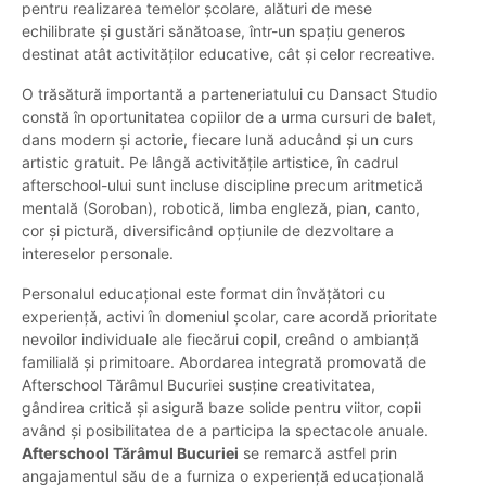
pentru realizarea temelor școlare, alături de mese
echilibrate și gustări sănătoase, într-un spațiu generos
destinat atât activităților educative, cât și celor recreative.
O trăsătură importantă a parteneriatului cu Dansact Studio
constă în oportunitatea copiilor de a urma cursuri de balet,
dans modern și actorie, fiecare lună aducând și un curs
artistic gratuit. Pe lângă activitățile artistice, în cadrul
afterschool-ului sunt incluse discipline precum aritmetică
mentală (Soroban), robotică, limba engleză, pian, canto,
cor și pictură, diversificând opțiunile de dezvoltare a
intereselor personale.
Personalul educațional este format din învățători cu
experiență, activi în domeniul școlar, care acordă prioritate
nevoilor individuale ale fiecărui copil, creând o ambianță
familială și primitoare. Abordarea integrată promovată de
Afterschool Tărâmul Bucuriei susține creativitatea,
gândirea critică și asigură baze solide pentru viitor, copii
având și posibilitatea de a participa la spectacole anuale.
Afterschool Tărâmul Bucuriei
se remarcă astfel prin
angajamentul său de a furniza o experiență educațională