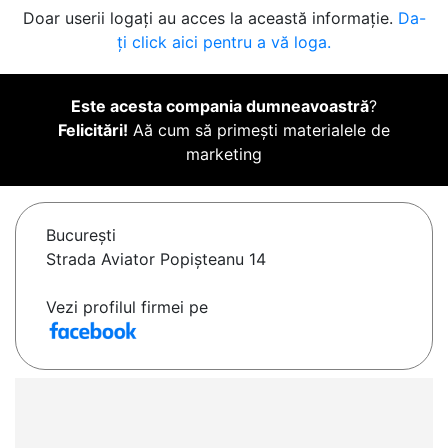
Doar userii logați au acces la această informație.
Da-
ți click aici pentru a vă loga.
Este acesta compania dumneavoastră
?
Felicitări!
Aă cum să primești materialele de
marketing
Bucureşti
Strada Aviator Popișteanu 14
Vezi profilul firmei pe