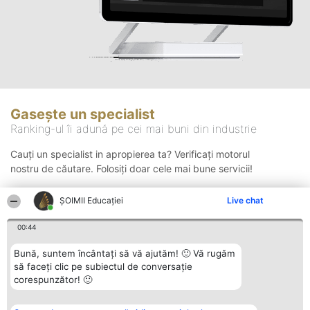
Gasește un specialist
Ranking-ul îi adună pe cei mai buni din industrie
Cauți un specialist in apropierea ta? Verificați motorul
nostru de căutare. Folosiți doar cele mai bune servicii!
ȘOIMII Educației
Live chat
Căutare
00:44
Bună, suntem încântați să vă ajutăm! 🙂 Vă rugăm
să faceți clic pe subiectul de conversație
corespunzător! 🙂