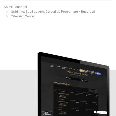
Șoimii Educației
Grădinițe, Școli de Arte, Cursuri de Programare - Bucureşti
Titor Art Center