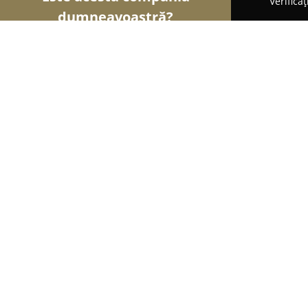
Verifica
dumneavoastră?
Șoimii Educației
Grădinițe, Școli de Arte, Cursu
Royal Dance & Music
9.7
(79)
Bucureşti, Bucharest
Afișează numărul de telefon