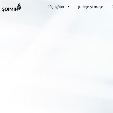
Câștigătorii
Județe și orașe