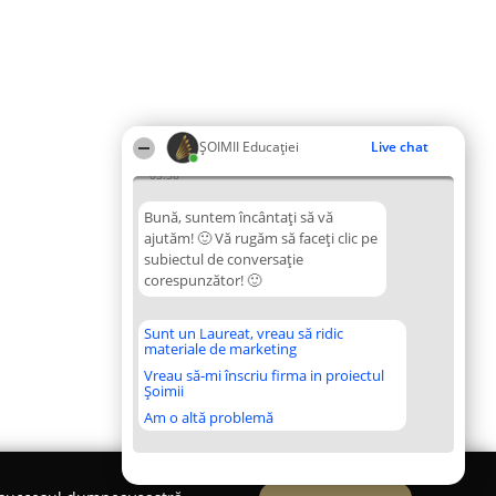
ȘOIMII Educației
Live chat
05:58
Bună, suntem încântați să vă
ajutăm! 🙂 Vă rugăm să faceți clic pe
subiectul de conversație
corespunzător! 🙂
Sunt un Laureat, vreau să ridic
materiale de marketing
Vreau să-mi înscriu firma in proiectul
Șoimii
Am o altă problemă