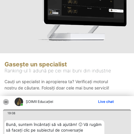
Gasește un specialist
Ranking-ul îi adună pe cei mai buni din industrie
Cauți un specialist in apropierea ta? Verificați motorul
nostru de căutare. Folosiți doar cele mai bune servicii!
ȘOIMII Educației
Live chat
Căutare
19:08
Bună, suntem încântați să vă ajutăm! 🙂 Vă rugăm
să faceți clic pe subiectul de conversație