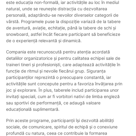
este educația non-formală, iar activitățile au loc în mediul
natural, unde se reunește distracția cu dezvoltarea
personală, adaptându-se nevoilor diverselor categorii de
vârstă. Programele puse la dispoziție variază de la tabere
de aventură, aviație, echitație, până la tabere de schi și
snowboard, astfel încât fiecare participant să beneficieze
de o experiență relevantă și dinamică.
Compania este recunoscută pentru atenția acordată
detaliilor organizatorice și pentru calitatea echipei sale de
traineri tineri și profesioniști, care adaptează activitățile în
funcție de ritmul și nevoile fiecărui grup. Siguranța
participanților reprezintă o preocupare constantă, iar
activitățile sunt concepute pentru a favoriza învățarea prin
joc și explorare. În plus, taberele includ participarea unor
invitați speciali, cum ar fi vorbitori nativi de limba engleză
sau sportivi de performanță, ce adaugă valoare
educațională suplimentară.
Prin aceste programe, participanții își dezvoltă abilități
sociale, de comunicare, spiritul de echipă și o conexiune
profundă cu natura, ceea ce contribuie la formarea