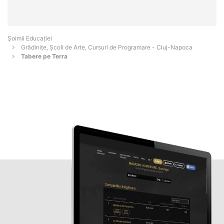
Șoimii Educației
Grădinițe, Școli de Arte, Cursuri de Programare - Cluj-Napoca
Tabere pe Terra