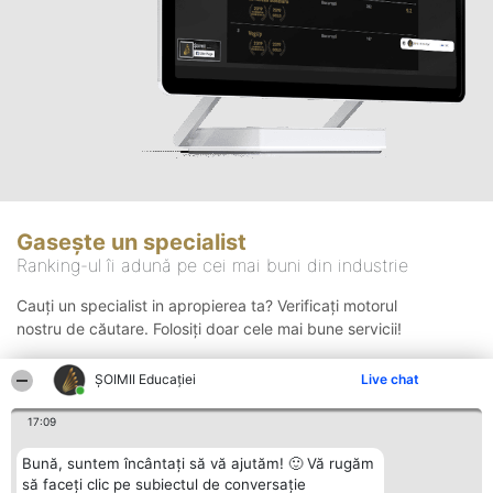
Gasește un specialist
Ranking-ul îi adună pe cei mai buni din industrie
Cauți un specialist in apropierea ta? Verificați motorul
nostru de căutare. Folosiți doar cele mai bune servicii!
ȘOIMII Educației
Live chat
Căutare
17:09
Bună, suntem încântați să vă ajutăm! 🙂 Vă rugăm
să faceți clic pe subiectul de conversație