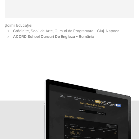
Șoimii Educației
Grădinițe, Școli de Arte, Cursuri de Programare - Cluj-Napoca
ACORD School Cursuri De Engleza - România