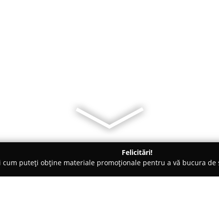
Felicitări!
ți cum puteți obține materiale promoționale pentru a vă bucura d
ri de Programare - Bucureşti
Academa