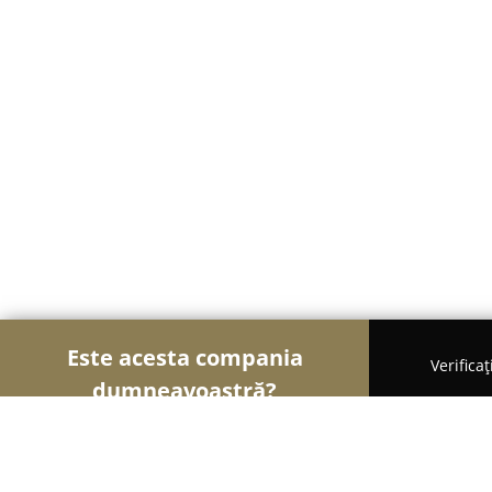
Este acesta compania
Verifica
dumneavoastră?
Șoimii Educației
Grădinițe, Școli de Arte, Cursu