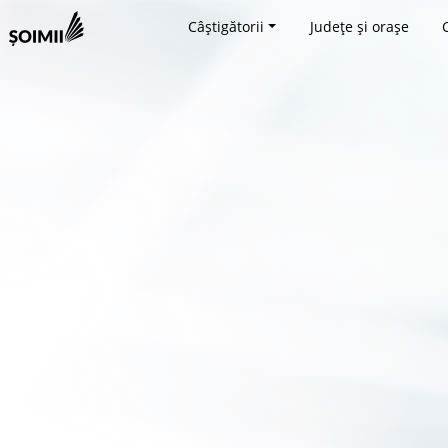
Câștigătorii
Județe și orașe