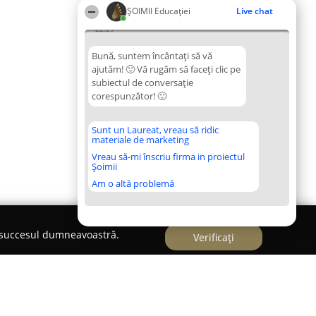
ȘOIMII Educației
Live chat
22:29
Bună, suntem încântați să vă
ajutăm! 🙂 Vă rugăm să faceți clic pe
subiectul de conversație
corespunzător! 🙂
Sunt un Laureat, vreau să ridic
materiale de marketing
Vreau să-mi înscriu firma in proiectul
Șoimii
Am o altă problemă
e succesul dumneavoastră.
Verificați