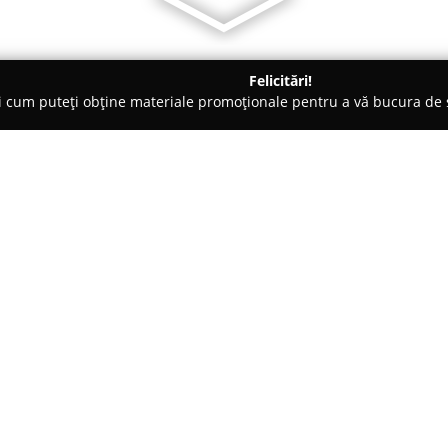
Felicitări!
ți cum puteți obține materiale promoționale pentru a vă bucura d
i de Programare - Iaşi
Quasar Dance
Despre companie:
Situat în Iași,
Quasar for Kids
co
destinat susținerii dezvoltării e
combinație distinctă de activit
copiilor cu vârste între 4 și 12 
îmbină într-un ambient special
expresivitatea fiecărui particip