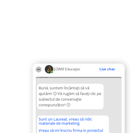
ȘOIMII Educației
Live chat
00:46
Bună, suntem încântați să vă
ajutăm! 🙂 Vă rugăm să faceți clic pe
subiectul de conversație
corespunzător! 🙂
Sunt un Laureat, vreau să ridic
materiale de marketing
Vreau să-mi înscriu firma in proiectul