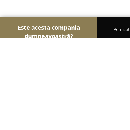
Este acesta compania
Verifica
dumneavoastră?
Șoimii Educației
Grădinițe, Școli de Arte, Cursur
Quasar Dance
9.9
(208)
Iaşi, Iasi