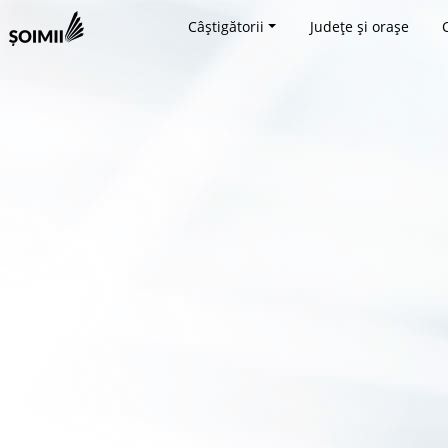
Câștigătorii
Județe și orașe