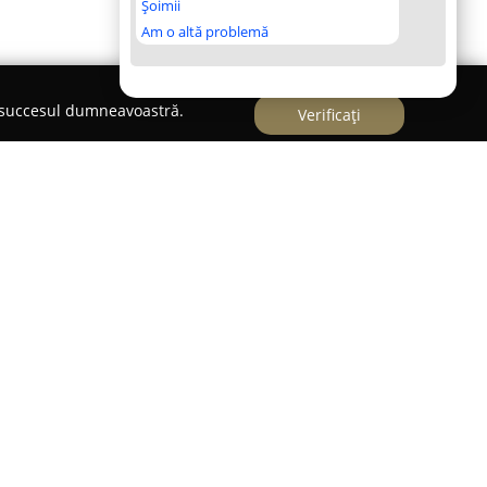
Șoimii
Am o altă problemă
e succesul dumneavoastră.
Verificați
nstituie un spațiu plin de energie și veselie,
chilibrate a copiilor. Acest centru oferă o
ăți educaționale și de recreere, adresându-se
ani. În cadrul acestuia, jocul și învățarea se
 conceput pentru a stimula curiozitatea și
ant.