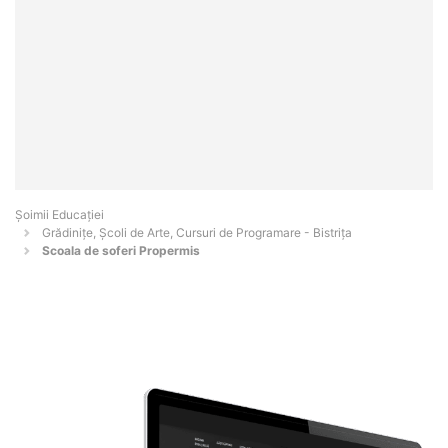
Șoimii Educației
Grădinițe, Școli de Arte, Cursuri de Programare - Bistriţa
Scoala de soferi Propermis