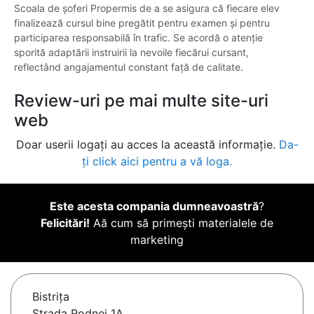
Scoala de șoferi Propermis de a se asigura că fiecare elev
finalizează cursul bine pregătit pentru examen și pentru
participarea responsabilă în trafic. Se acordă o atenție
sporită adaptării instruirii la nevoile fiecărui cursant,
reflectând angajamentul constant față de calitate.
Review-uri pe mai multe site-uri
web
Doar userii logați au acces la această informație.
Da-
ți click aici pentru a vă loga.
Este acesta compania dumneavoastră
?
Felicitări!
Aă cum să primești materialele de
marketing
Bistriţa
Strada Rodnei 1A