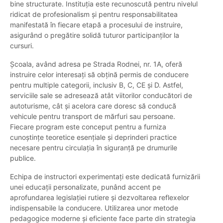
bine structurate. Instituția este recunoscută pentru nivelul
ridicat de profesionalism și pentru responsabilitatea
manifestată în fiecare etapă a procesului de instruire,
asigurând o pregătire solidă tuturor participanților la
cursuri.
Școala, având adresa pe Strada Rodnei, nr. 1A, oferă
instruire celor interesați să obțină permis de conducere
pentru multiple categorii, inclusiv B, C, CE și D. Astfel,
serviciile sale se adresează atât viitorilor conducători de
autoturisme, cât și acelora care doresc să conducă
vehicule pentru transport de mărfuri sau persoane.
Fiecare program este conceput pentru a furniza
cunoștințe teoretice esențiale și deprinderi practice
necesare pentru circulația în siguranță pe drumurile
publice.
Echipa de instructori experimentați este dedicată furnizării
unei educații personalizate, punând accent pe
aprofundarea legislației rutiere și dezvoltarea reflexelor
indispensabile la conducere. Utilizarea unor metode
pedagogice moderne și eficiente face parte din strategia