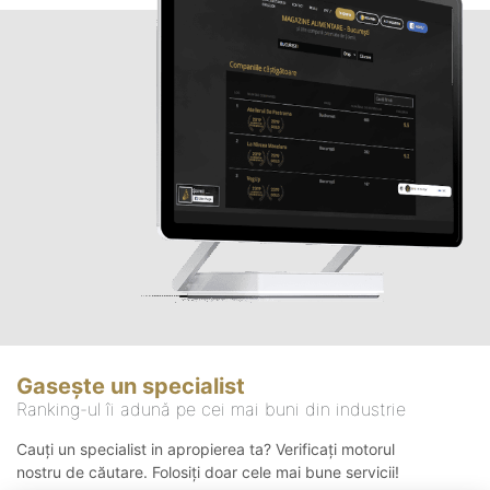
Gasește un specialist
Ranking-ul îi adună pe cei mai buni din industrie
Cauți un specialist in apropierea ta? Verificați motorul
nostru de căutare. Folosiți doar cele mai bune servicii!