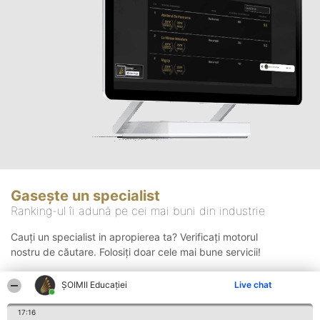
Gasește un specialist
Ranking-ul îi adună pe cei mai buni din industrie
Cauți un specialist in apropierea ta? Verificați motorul
nostru de căutare. Folosiți doar cele mai bune servicii!
ȘOIMII Educației
Live chat
Căutare
17:16