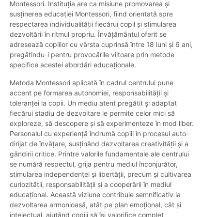
Montessori. Instituția are ca misiune promovarea și
susținerea educației Montessori, fiind orientată spre
respectarea individualității fiecărui copil și stimularea
dezvoltării în ritmul propriu. Învățământul oferit se
adresează copiilor cu vârsta cuprinsă între 18 luni și 6 ani,
pregătindu-i pentru provocările viitoare prin metode
specifice acestei abordări educaționale.
Metoda Montessori aplicată în cadrul centrului pune
accent pe formarea autonomiei, responsabilității și
toleranței la copii. Un mediu atent pregătit și adaptat
fiecărui stadiu de dezvoltare le permite celor mici să
exploreze, să descopere și să experimenteze în mod liber.
Personalul cu experiență îndrumă copiii în procesul auto-
dirijat de învățare, susținând dezvoltarea creativității și a
gândirii critice. Printre valorile fundamentale ale centrului
se numără respectul, grija pentru mediul înconjurător,
stimularea independenței și libertății, precum și cultivarea
curiozității, responsabilității și a cooperării în mediul
educațional. Această viziune contribuie semnificativ la
dezvoltarea armonioasă, atât pe plan emoțional, cât și
intelectual, ajutând copiii să își valorifice complet