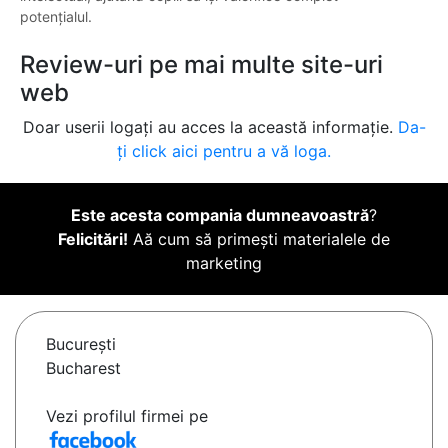
potențialul.
Review-uri pe mai multe site-uri
web
Doar userii logați au acces la această informație.
Da-
ți click aici pentru a vă loga.
Este acesta compania dumneavoastră
?
Felicitări!
Aă cum să primești materialele de
marketing
Bucureşti
Bucharest
Vezi profilul firmei pe