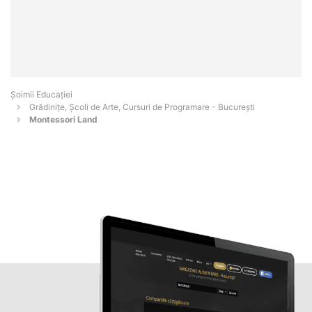
Șoimii Educației
Grădinițe, Școli de Arte, Cursuri de Programare - Bucureşti
Montessori Land