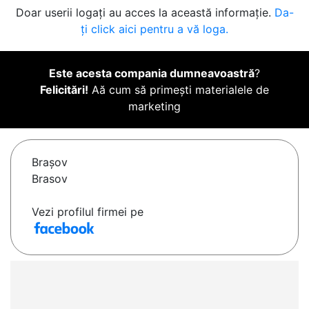
Doar userii logați au acces la această informație.
Da-
ți click aici pentru a vă loga.
Este acesta compania dumneavoastră
?
Felicitări!
Aă cum să primești materialele de
marketing
Braşov
Brasov
Vezi profilul firmei pe