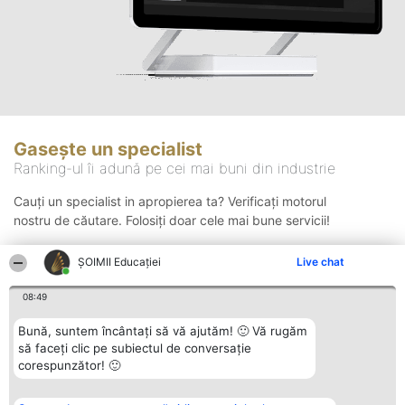
Gasește un specialist
Ranking-ul îi adună pe cei mai buni din industrie
Cauți un specialist in apropierea ta? Verificați motorul
nostru de căutare. Folosiți doar cele mai bune servicii!
ȘOIMII Educației
Live chat
Căutare
08:49
Bună, suntem încântați să vă ajutăm! 🙂 Vă rugăm
să faceți clic pe subiectul de conversație
corespunzător! 🙂