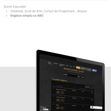
Șoimii Educației
Grădinițe, Școli de Arte, Cursuri de Programare - Braşov
Engleza simplu ca ABC