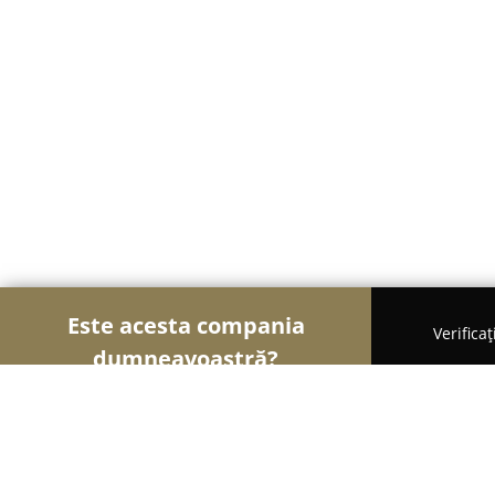
Este acesta compania
Verifica
dumneavoastră?
Șoimii Educației
Grădinițe, Școli de Arte, Cursu