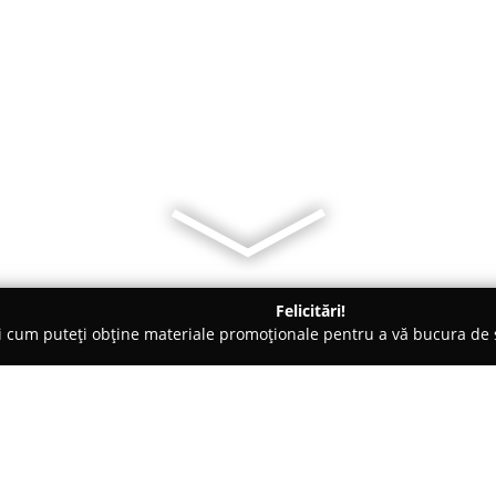
Felicitări!
ți cum puteți obține materiale promoționale pentru a vă bucura d
ri de Programare - Braşov
Şcoala LINK