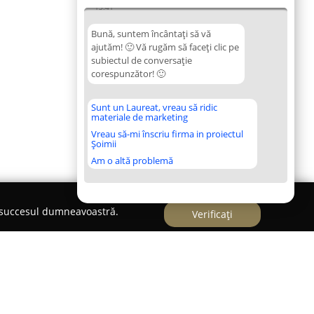
13:41
Bună, suntem încântați să vă
ajutăm! 🙂 Vă rugăm să faceți clic pe
subiectul de conversație
corespunzător! 🙂
Sunt un Laureat, vreau să ridic
materiale de marketing
Vreau să-mi înscriu firma in proiectul
Șoimii
Am o altă problemă
e succesul dumneavoastră.
Verificați