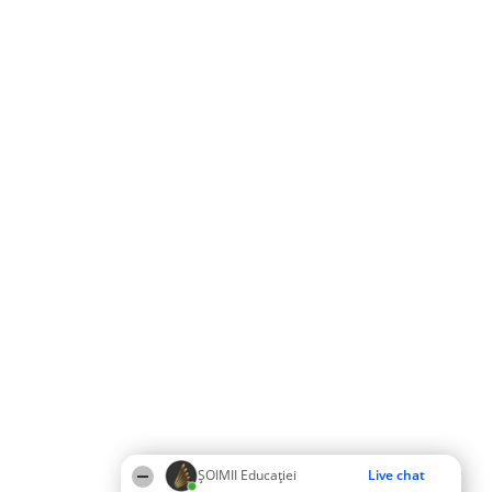
ȘOIMII Educației
Live chat