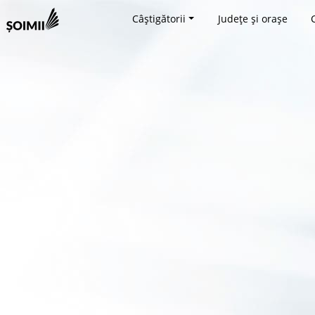
Câștigătorii
Județe și orașe