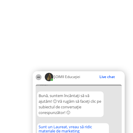
ȘOIMII Educației
Live chat
08:27
Bună, suntem încântați să vă
ajutăm! 🙂 Vă rugăm să faceți clic pe
subiectul de conversație
corespunzător! 🙂
Sunt un Laureat, vreau să ridic
materiale de marketing