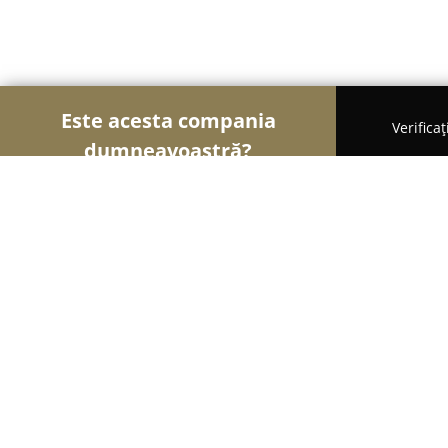
Este acesta compania
Verifica
dumneavoastră?
Șoimii Educației
Grădinițe, Școli de Arte, Cursu
Liceul Teoretic Creştin "PRO DEO" 
8.9
(48)
Cluj-Napoca, Str. Grigore Alexandrescu nr. 26A (