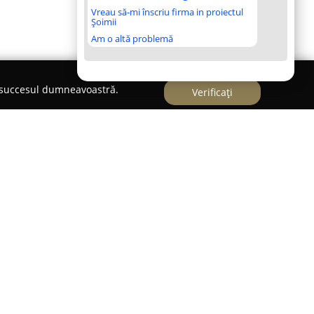
Vreau să-mi înscriu firma in proiectul
Șoimii
Am o altă problemă
e succesul dumneavoastră.
Verificați
O" Cluj-Napoca
O" Cluj-Napoca este o instituție educațională
letă a elevilor, având ca fundament valori și
. Acest liceu funcționează pe baza acreditării
istrului nr. 4690 emis la data de 04.08.2016,
e favorizează excelența atât în predare, cât și în
vățământ constă în conturarea unei generații cu