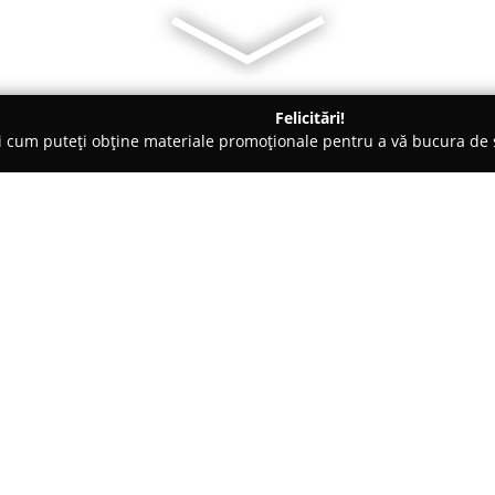
Felicitări!
ți cum puteți obține materiale promoționale pentru a vă bucura d
ri de Programare - Cluj-Napoca
Liceul Teoretic Creştin "PRO DE
Cluj-Napoca
Despre companie:
Liceul Teoretic Creștin "PRO DE
orientată spre dezvoltarea comp
principii creștine bine definite
obținute conform Ordinului Min
asigurând un mediu didactic car
învățare. Scopul unității de în
sediul din Mănăştur) strada