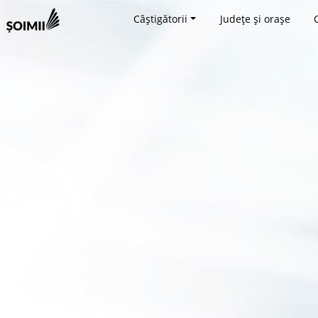
Câștigătorii
Județe și orașe