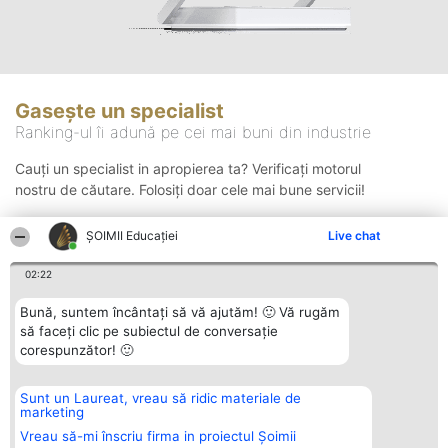
Gasește un specialist
Ranking-ul îi adună pe cei mai buni din industrie
Cauți un specialist in apropierea ta? Verificați motorul
nostru de căutare. Folosiți doar cele mai bune servicii!
ȘOIMII Educației
Live chat
Căutare
02:22
Bună, suntem încântați să vă ajutăm! 🙂 Vă rugăm
să faceți clic pe subiectul de conversație
corespunzător! 🙂
Sunt un Laureat, vreau să ridic materiale de
Organizator Ranking
Plebiscyt
Contact
marketing
BRIGHT SOLUTIONS BR SRL
Câștigătorii
Contact
Aleea Timisul De Sus 2 Bl. A30
Lista Tuturor
Vreau să-mi înscriu firma in proiectul Șoimii
Sc. A Et. 4 Ap. 13 Cod 061952
Laureaților