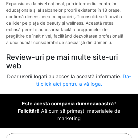
Expansiunea la nivel național, prin intermediul centrelor
educaționale și al saloanelor proprii existente în 18 orașe,
confirmă dimensiunea companiei și îi consolidează poziția
ca lider pe piața de beauty și wellness. Această rețea
extinsă permite accesarea facilă a programelor de
pregătire de înalt nivel, facilitând dezvoltarea profesională
a unui număr considerabil de specialiști din domeniu.
Review-uri pe mai multe site-uri
web
Doar userii logați au acces la această informație.
Da-
ți click aici pentru a vă loga.
Este acesta compania dumneavoastră
?
Felicitări!
Aă cum să primești materialele de
marketing