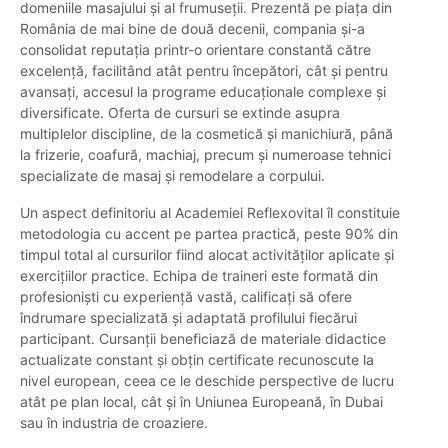
domeniile masajului și al frumuseții. Prezentă pe piața din
România de mai bine de două decenii, compania și-a
consolidat reputația printr-o orientare constantă către
excelență, facilitând atât pentru începători, cât și pentru
avansați, accesul la programe educaționale complexe și
diversificate. Oferta de cursuri se extinde asupra
multiplelor discipline, de la cosmetică și manichiură, până
la frizerie, coafură, machiaj, precum și numeroase tehnici
specializate de masaj și remodelare a corpului.
Un aspect definitoriu al Academiei Reflexovital îl constituie
metodologia cu accent pe partea practică, peste 90% din
timpul total al cursurilor fiind alocat activităților aplicate și
exercițiilor practice. Echipa de traineri este formată din
profesioniști cu experiență vastă, calificați să ofere
îndrumare specializată și adaptată profilului fiecărui
participant. Cursanții beneficiază de materiale didactice
actualizate constant și obțin certificate recunoscute la
nivel european, ceea ce le deschide perspective de lucru
atât pe plan local, cât și în Uniunea Europeană, în Dubai
sau în industria de croaziere.