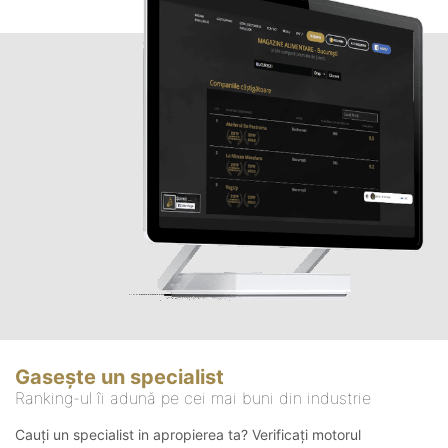
Gasește un specialist
Ranking-ul îi adună pe cei mai buni din industrie
Cauți un specialist in apropierea ta? Verificați motorul