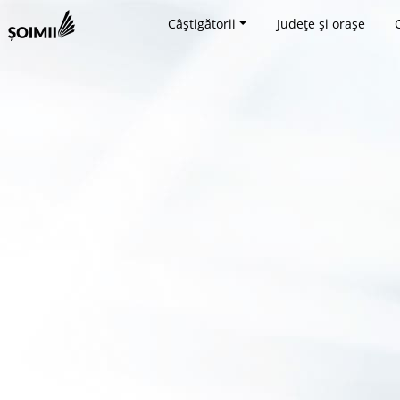
Câștigătorii
Județe și orașe