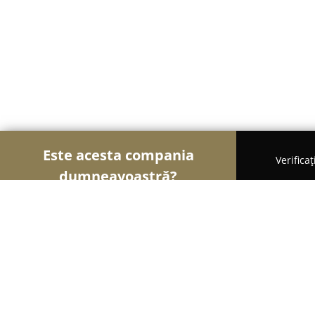
Este acesta compania
Verifica
dumneavoastră?
Șoimii Educației
Grădinițe, Școli de Arte, Cursur
Grădinița Iosif