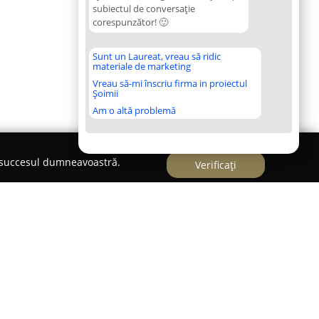
subiectul de conversație
corespunzător! 🙂
Sunt un Laureat, vreau să ridic
materiale de marketing
Vreau să-mi înscriu firma in proiectul
Șoimii
Am o altă problemă
e succesul dumneavoastră.
Verificați
lați, pe Bulevardul George Coșbuc 30-34,
Grădinița