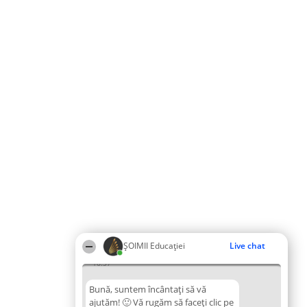
ȘOIMII Educației
Live chat
16:57
Bună, suntem încântați să vă
ajutăm! 🙂 Vă rugăm să faceți clic pe