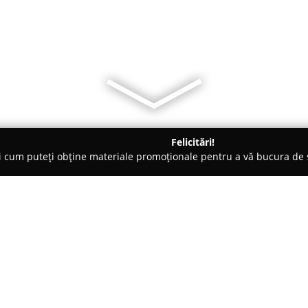
Felicitări!
ți cum puteți obține materiale promoționale pentru a vă bucura d
i de Programare - Galaţi
Grădinița Iosif
Despre companie:
Situată în centrul orașului Ga