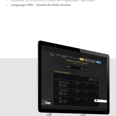
Grădinițe, Școli de Arte, Cursuri de Programare - Bucureşti
Language Ville - Scoala de limbi straine