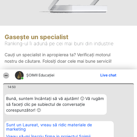
Gasește un specialist
Ranking-ul îi adună pe cei mai buni din industrie
Cauți un specialist in apropierea ta? Verificați motorul
nostru de căutare. Folosiți doar cele mai bune servicii!
ȘOIMII Educației
Live chat
Căutare
14:50
Bună, suntem încântați să vă ajutăm! 🙂 Vă rugăm
să faceți clic pe subiectul de conversație
corespunzător! 🙂
Sunt un Laureat, vreau să ridic materiale de
Organizator Ranking
Plebiscyt
Contact
marketing
BRIGHT SOLUTIONS BR SRL
Câștigătorii
Contact
Aleea Timisul De Sus 2 Bl. A30
Lista Tuturor
Vreau să-mi înscriu firma in proiectul Șoimii