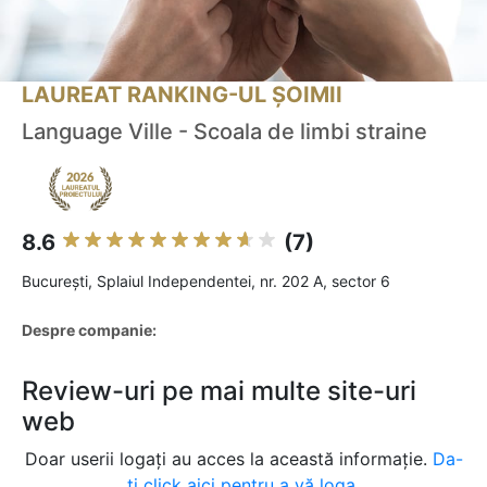
LAUREAT RANKING-UL ȘOIMII
Language Ville - Scoala de limbi straine
8.6
(7)
Bucureşti, Splaiul Independentei, nr. 202 A, sector 6
Despre companie:
Review-uri pe mai multe site-uri
web
Doar userii logați au acces la această informație.
Da-
ți click aici pentru a vă loga.