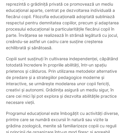
reprezintă o grădiniță privată ce promovează un mediu
educațional aparte, centrat pe dezvoltarea individuală a
fiecărui copil. Filozofia educațională adoptată subliniază
respectul pentru demnitatea copiilor, precum și adaptarea
procesului educațional la particularitățile fiecărui copil în
parte. Învățarea se realizează în strânsă legătură cu jocul,
creându-se astfel un cadru care susține creșterea
echilibrată și sănătoasă.
Copiii sunt susținuți în cultivarea independenței, căpătând
totodată încredere în propriile abilități, într-un spațiu
prietenos și călduros. Prin utilizarea metodelor alternative
de predare și a strategiilor pedagogice moderne și
interactive, se urmărește modelarea unor copii fericiți,
creativi și autonomi. Grădinița asigură un mediu sigur, în
care cei mici își pot explora și dezvolta abilitățile practice
necesare vieții.
Programul educațional este îmbogățit cu activități diverse,
printre care se numără excursii în natură sau vizite la
grădina zoologică, menite să familiarizeze copiii cu reguli
și principii de organizare într-un mod firesc și agreabil,