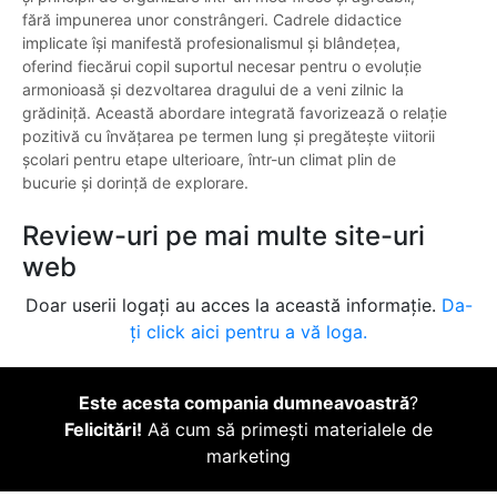
fără impunerea unor constrângeri. Cadrele didactice
implicate își manifestă profesionalismul și blândețea,
oferind fiecărui copil suportul necesar pentru o evoluție
armonioasă și dezvoltarea dragului de a veni zilnic la
grădiniță. Această abordare integrată favorizează o relație
pozitivă cu învățarea pe termen lung și pregătește viitorii
școlari pentru etape ulterioare, într-un climat plin de
bucurie și dorință de explorare.
Review-uri pe mai multe site-uri
web
Doar userii logați au acces la această informație.
Da-
ți click aici pentru a vă loga.
Este acesta compania dumneavoastră
?
Felicitări!
Aă cum să primești materialele de
marketing