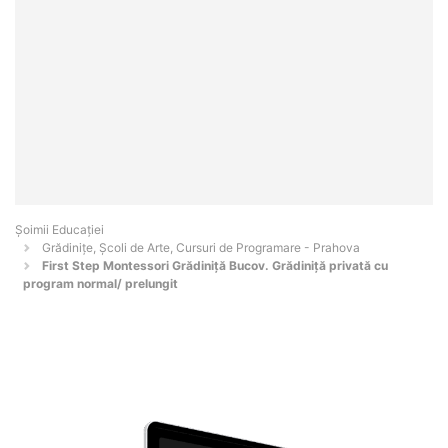
Șoimii Educației
Grădinițe, Școli de Arte, Cursuri de Programare - Prahova
First Step Montessori Grădiniță Bucov. Grădiniță privată cu
program normal/ prelungit