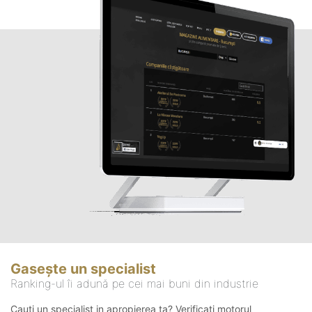
Gasește un specialist
Ranking-ul îi adună pe cei mai buni din industrie
Cauți un specialist in apropierea ta? Verificați motorul