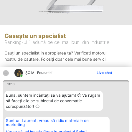
Gasește un specialist
Ranking-ul îi adună pe cei mai buni din industrie
Cauți un specialist in apropierea ta? Verificați motorul
nostru de căutare. Folosiți doar cele mai bune servicii!
ȘOIMII Educației
Live chat
Căutare
11:10
Bună, suntem încântați să vă ajutăm! 🙂 Vă rugăm
să faceți clic pe subiectul de conversație
corespunzător! 🙂
Sunt un Laureat, vreau să ridic materiale de
Organizator Ranking
Plebiscyt
Contact
marketing
BRIGHT SOLUTIONS BR SRL
Câștigătorii
Contact
Aleea Timisul De Sus 2 Bl. A30
Lista Tuturor
Vreau să-mi înscriu firma in proiectul Șoimii