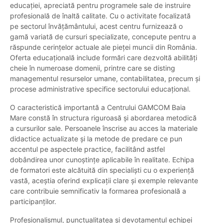
educației, apreciată pentru programele sale de instruire
profesională de înaltă calitate. Cu o activitate focalizată
pe sectorul învățământului, acest centru furnizează o
gamă variată de cursuri specializate, concepute pentru a
răspunde cerințelor actuale ale pieței muncii din România.
Oferta educațională include formări care dezvoltă abilități
cheie în numeroase domenii, printre care se disting
managementul resurselor umane, contabilitatea, precum și
procese administrative specifice sectorului educațional.
O caracteristică importantă a Centrului GAMCOM Baia
Mare constă în structura riguroasă și abordarea metodică
a cursurilor sale. Persoanele înscrise au acces la materiale
didactice actualizate și la metode de predare ce pun
accentul pe aspectele practice, facilitând astfel
dobândirea unor cunoștințe aplicabile în realitate. Echipa
de formatori este alcătuită din specialiști cu o experiență
vastă, aceștia oferind explicații clare și exemple relevante
care contribuie semnificativ la formarea profesională a
participanților.
Profesionalismul, punctualitatea și devotamentul echipei