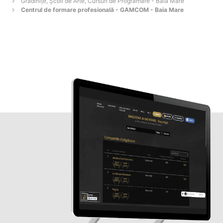
Grădinițe, Școli de Arte, Cursuri de Programare - Baia Mare
Centrul de formare profesională - GAMCOM - Baia Mare