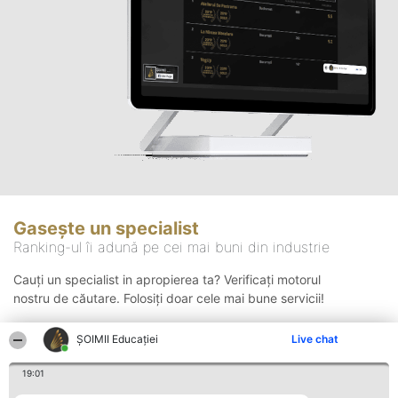
Gasește un specialist
Ranking-ul îi adună pe cei mai buni din industrie
Cauți un specialist in apropierea ta? Verificați motorul
nostru de căutare. Folosiți doar cele mai bune servicii!
ȘOIMII Educației
Live chat
Căutare
19:01