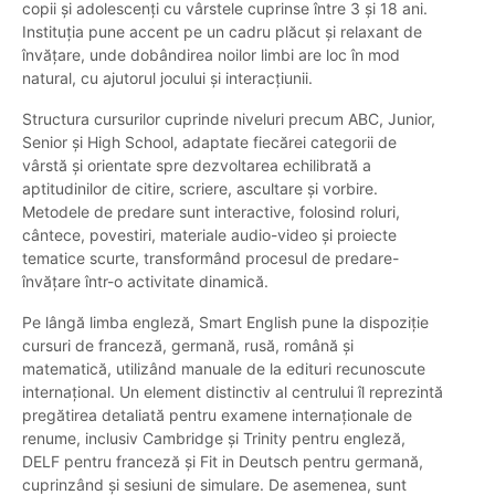
copii și adolescenți cu vârstele cuprinse între 3 și 18 ani.
Instituția pune accent pe un cadru plăcut și relaxant de
învățare, unde dobândirea noilor limbi are loc în mod
natural, cu ajutorul jocului și interacțiunii.
Structura cursurilor cuprinde niveluri precum ABC, Junior,
Senior și High School, adaptate fiecărei categorii de
vârstă și orientate spre dezvoltarea echilibrată a
aptitudinilor de citire, scriere, ascultare și vorbire.
Metodele de predare sunt interactive, folosind roluri,
cântece, povestiri, materiale audio-video și proiecte
tematice scurte, transformând procesul de predare-
învățare într-o activitate dinamică.
Pe lângă limba engleză, Smart English pune la dispoziție
cursuri de franceză, germană, rusă, română și
matematică, utilizând manuale de la edituri recunoscute
internațional. Un element distinctiv al centrului îl reprezintă
pregătirea detaliată pentru examene internaționale de
renume, inclusiv Cambridge și Trinity pentru engleză,
DELF pentru franceză și Fit in Deutsch pentru germană,
cuprinzând și sesiuni de simulare. De asemenea, sunt