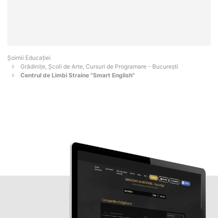
Șoimii Educației
Grădinițe, Școli de Arte, Cursuri de Programare - Bucureşti
Centrul de Limbi Straine "Smart English"