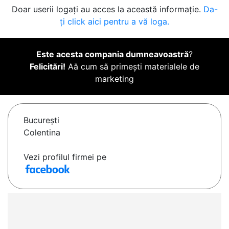
Doar userii logați au acces la această informație.
Da-
ți click aici pentru a vă loga.
Este acesta compania dumneavoastră
?
Felicitări!
Aă cum să primești materialele de
marketing
Bucureşti
Colentina
Vezi profilul firmei pe