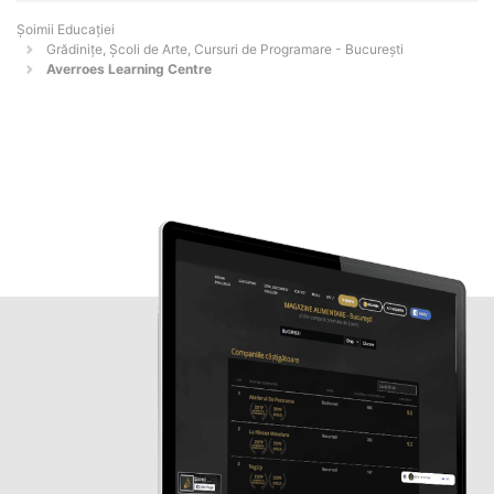
Șoimii Educației
Grădinițe, Școli de Arte, Cursuri de Programare - Bucureşti
Averroes Learning Centre