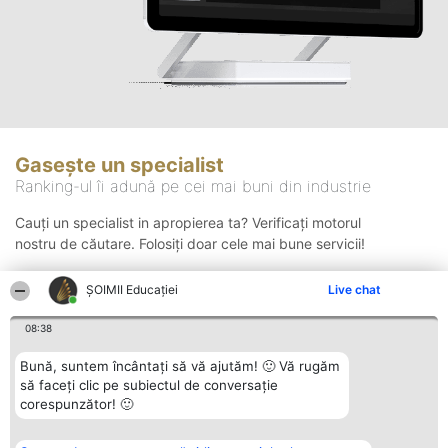
Gasește un specialist
Ranking-ul îi adună pe cei mai buni din industrie
Cauți un specialist in apropierea ta? Verificați motorul
nostru de căutare. Folosiți doar cele mai bune servicii!
ȘOIMII Educației
Live chat
Căutare
08:38
Bună, suntem încântați să vă ajutăm! 🙂 Vă rugăm
să faceți clic pe subiectul de conversație
corespunzător! 🙂