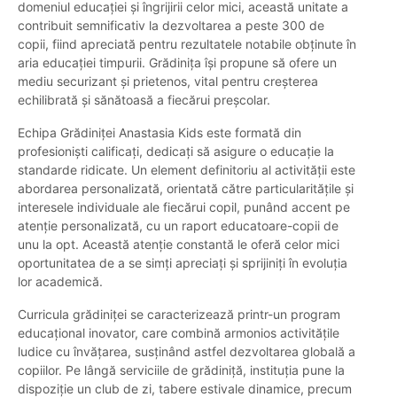
domeniul educației și îngrijirii celor mici, această unitate a
contribuit semnificativ la dezvoltarea a peste 300 de
copii, fiind apreciată pentru rezultatele notabile obținute în
aria educației timpurii. Grădinița își propune să ofere un
mediu securizant și prietenos, vital pentru creșterea
echilibrată și sănătoasă a fiecărui preșcolar.
Echipa Grădiniței Anastasia Kids este formată din
profesioniști calificați, dedicați să asigure o educație la
standarde ridicate. Un element definitoriu al activității este
abordarea personalizată, orientată către particularitățile și
interesele individuale ale fiecărui copil, punând accent pe
atenție personalizată, cu un raport educatoare-copii de
unu la opt. Această atenție constantă le oferă celor mici
oportunitatea de a se simți apreciați și sprijiniți în evoluția
lor academică.
Curricula grădiniței se caracterizează printr-un program
educațional inovator, care combină armonios activitățile
ludice cu învățarea, susținând astfel dezvoltarea globală a
copiilor. Pe lângă serviciile de grădiniță, instituția pune la
dispoziție un club de zi, tabere estivale dinamice, precum