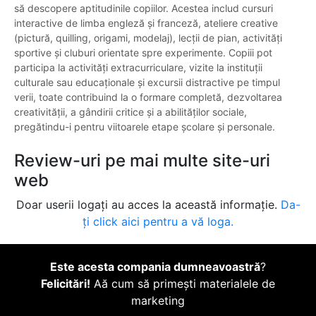
să descopere aptitudinile copiilor. Acestea includ cursuri
interactive de limba engleză și franceză, ateliere creative
(pictură, quilling, origami, modelaj), lecții de pian, activități
sportive și cluburi orientate spre experimente. Copiii pot
participa la activități extracurriculare, vizite la instituții
culturale sau educaționale și excursii distractive pe timpul
verii, toate contribuind la o formare completă, dezvoltarea
creativității, a gândirii critice și a abilităților sociale,
pregătindu-i pentru viitoarele etape școlare și personale.
Review-uri pe mai multe site-uri
web
Doar userii logați au acces la această informație.
Da-
ți click aici pentru a vă loga.
Este acesta compania dumneavoastră
?
Felicitări!
Aă cum să primești materialele de
marketing