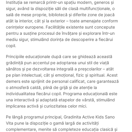
Instituția se remarcă printr-un spațiu modern, generos și
sigur, având la dispoziție săli de clasă multifuncționale, o
sală de mese proprie, bibliotecă și diferite zone de joacă
atât la interior, cât și la exterior – toate amenajate conform
cerințelor europene. Facilitățile existente sunt concepute
pentru a susține procesul de învățare și explorare într-un
mediu sigur, stimulând dorința de descoperire a fiecărui
copil.
Principiile educaționale după care se ghidează această
grădiniță pun accentul pe adoptarea unui stil de viață
sănătos și pe dezvoltarea integrală a preșcolarilor – atât
pe plan intelectual, cât și emoțional, fizic și spiritual. Acest
demers este sprijinit de personal calificat, care garantează
o atmosferă caldă, plină de grijă și de atenție la
individualitatea fiecărui copil. Programa educațională este
una interactivă și adaptată etapelor de vârstă, stimulând
implicarea activă și curiozitatea celor mici.
Pe lângă programul principal, Gradinita Active Kids Sano
Vita pune la dispoziție o gamă largă de activități
complementare, menite să completeze educația clasică și