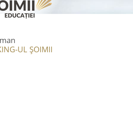
gman
ING-UL ȘOIMII