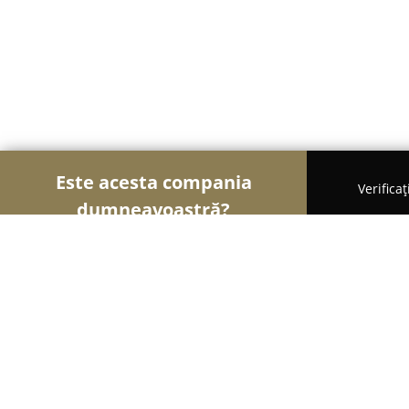
Este acesta compania
Verifica
dumneavoastră?
Șoimii Educației
Grădinițe, Școli de Arte, Cursu
Gradinița Bergman