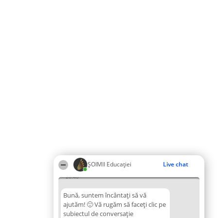
ȘOIMII Educației
Live chat
20:40
Bună, suntem încântați să vă
ajutăm! 🙂 Vă rugăm să faceți clic pe
subiectul de conversație