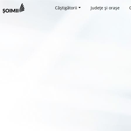
Câștigătorii
Județe și orașe