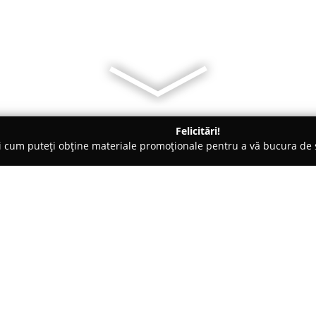
Felicitări!
ți cum puteți obține materiale promoționale pentru a vă bucura d
ri de Programare - Bucureşti
Gradinița Bergman
Despre companie:
Grădinița Bergman
Nature Kin
inovator, ce combină concepte t