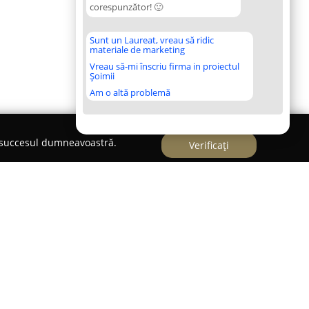
corespunzător! 🙂
Sunt un Laureat, vreau să ridic
materiale de marketing
Vreau să-mi înscriu firma in proiectul
Șoimii
Am o altă problemă
e succesul dumneavoastră.
Verificați
dergarten oferă un program educațional
radiționale și alternative în cadrul