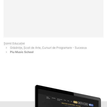
Șoimii Educației
Grădinițe, Școli de Arte, Cursuri de Programare - Suceava
Piu Music School