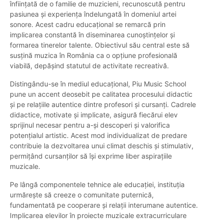
înființată de o familie de muzicieni, recunoscută pentru
pasiunea și experiența îndelungată în domeniul artei
sonore. Acest cadru educațional se remarcă prin
implicarea constantă în diseminarea cunoștințelor și
formarea tinerelor talente. Obiectivul său central este să
susțină muzica în România ca o opțiune profesională
viabilă, depășind statutul de activitate recreativă.
Distingându-se în mediul educațional, Piu Music School
pune un accent deosebit pe calitatea procesului didactic
și pe relațiile autentice dintre profesori și cursanți. Cadrele
didactice, motivate și implicate, asigură fiecărui elev
sprijinul necesar pentru a-și descoperi și valorifica
potențialul artistic. Acest mod individualizat de predare
contribuie la dezvoltarea unui climat deschis și stimulativ,
permițând cursanților să își exprime liber aspirațiile
muzicale.
Pe lângă componentele tehnice ale educației, instituția
urmărește să creeze o comunitate puternică,
fundamentată pe cooperare și relații interumane autentice.
Implicarea elevilor în proiecte muzicale extracurriculare