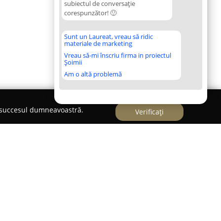
subiectul de conversație
corespunzător! 🙂
Sunt un Laureat, vreau să ridic
materiale de marketing
Vreau să-mi înscriu firma in proiectul
Șoimii
Am o altă problemă
e succesul dumneavoastră.
Verificați
nguage Centre
este localizat în Timișoara, pe