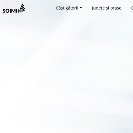
Câștigătorii
Județe și orașe