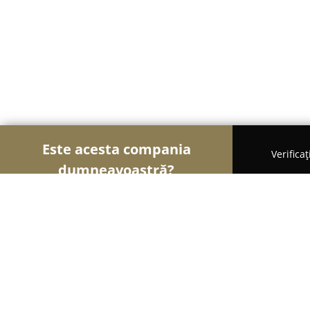
Este acesta compania
Verifica
dumneavoastră?
Șoimii Educației
Grădinițe, Școli de Arte, Cursu
KS Language Centre