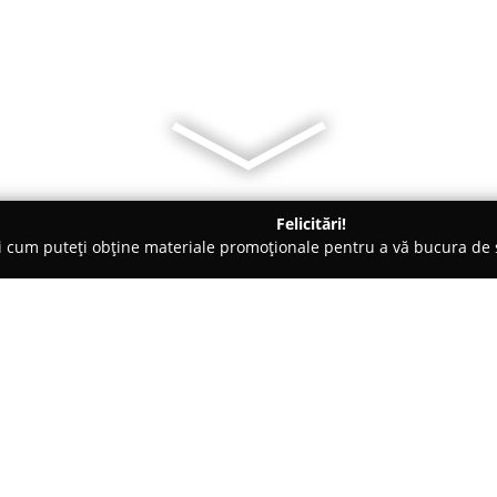
Felicitări!
ți cum puteți obține materiale promoționale pentru a vă bucura d
ri de Programare - Timişoara
KS Language Centre
Despre companie:
Centrul de limbi străine
KS La