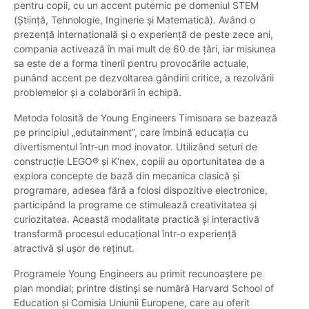
pentru copii, cu un accent puternic pe domeniul STEM
(Știință, Tehnologie, Inginerie și Matematică). Având o
prezență internațională și o experiență de peste zece ani,
compania activează în mai mult de 60 de țări, iar misiunea
sa este de a forma tinerii pentru provocările actuale,
punând accent pe dezvoltarea gândirii critice, a rezolvării
problemelor și a colaborării în echipă.
Metoda folosită de Young Engineers Timisoara se bazează
pe principiul „edutainment”, care îmbină educația cu
divertismentul într-un mod inovator. Utilizând seturi de
construcție LEGO® și K'nex, copiii au oportunitatea de a
explora concepte de bază din mecanica clasică și
programare, adesea fără a folosi dispozitive electronice,
participând la programe ce stimulează creativitatea și
curiozitatea. Această modalitate practică și interactivă
transformă procesul educațional într-o experiență
atractivă și ușor de reținut.
Programele Young Engineers au primit recunoaștere pe
plan mondial; printre distinși se numără Harvard School of
Education și Comisia Uniunii Europene, care au oferit