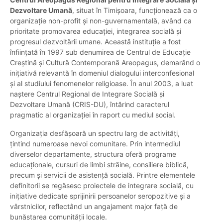
Dezvoltare Umană
, situat în Timișoara, funcționează ca o
organizație non-profit și non-guvernamentală, având ca
prioritate promovarea educației, integrarea socială și
progresul dezvoltării umane. Această instituție a fost
înființată în 1997 sub denumirea de Centrul de Educație
Creștină și Cultură Contemporană Areopagus, demarând o
inițiativă relevantă în domeniul dialogului interconfesional
și al studiului fenomenelor religioase. În anul 2003, a luat
naștere Centrul Regional de Integrare Socială și
Dezvoltare Umană (CRIS-DU), întărind caracterul
pragmatic al organizației în raport cu mediul social.
Organizația desfășoară un spectru larg de activități,
țintind numeroase nevoi comunitare. Prin intermediul
diverselor departamente, structura oferă programe
educaționale, cursuri de limbi străine, consiliere biblică,
precum și servicii de asistență socială. Printre elementele
definitorii se regăsesc proiectele de integrare socială, cu
inițiative dedicate sprijinirii persoanelor seropozitive și a
vârstnicilor, reflectând un angajament major față de
bunăstarea comunității locale.