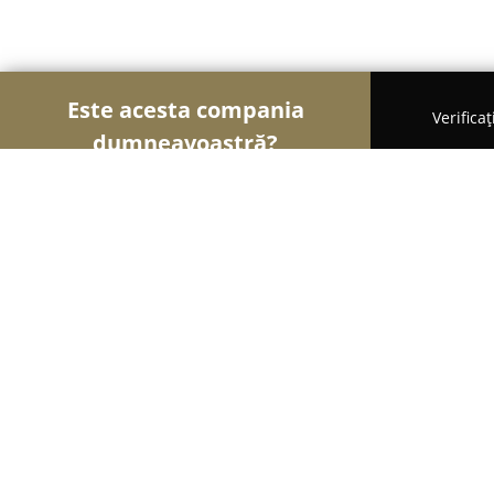
Este acesta compania
Verifica
dumneavoastră?
Șoimii Educației
Grădinițe, Școli de Arte, Cursu
Soundcreation
9.6
(1090)