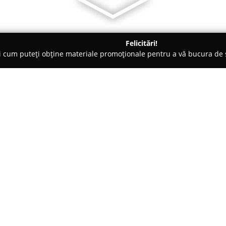
Felicitări!
ți cum puteți obține materiale promoționale pentru a vă bucura d
ri de Programare - Timişoara
Soundcreation
Despre companie:
Soundcreation
este considerat
muzicii și artiștii aflați la în
învecinate. Prezenta sa putern
dobândită datorită unui portof
Arată mai multe >>
echipamente audio profesionale. 
compania facilitează accesul fiec
experimentați, la instrumente a