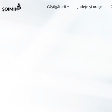
Câștigătorii
Județe și orașe