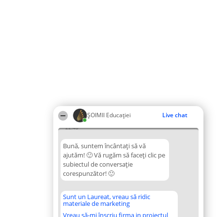
ȘOIMII Educației
Live chat
22:48
Bună, suntem încântați să vă
ajutăm! 🙂 Vă rugăm să faceți clic pe
subiectul de conversație
corespunzător! 🙂
Sunt un Laureat, vreau să ridic
materiale de marketing
Vreau să-mi înscriu firma in proiectul