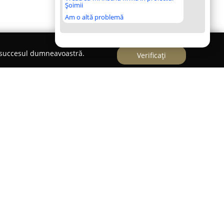
Șoimii
Am o altă problemă
e succesul dumneavoastră.
Verificați
ă un colaborator fundamental pentru entuziaștii
ceput de drum din Timișoara, precum și din zonele
ică pe piață este evidențiată de recunoașterea
oliu extins de instrumente muzicale și
Fidelă principiilor de calitate și varietate,
ărui client, de la cei care învață la cei
decvate studiului și dezvoltării profesionale în