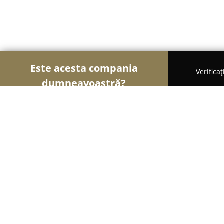
Este acesta compania
Verifica
dumneavoastră?
Șoimii Educației
Grădinițe, Școli de Arte, Cursu
Scoala de Teatru Allegria