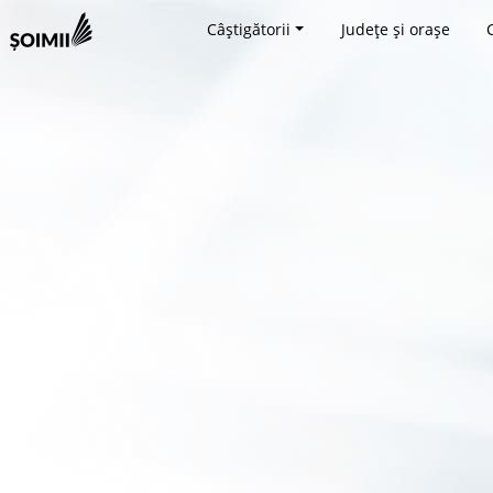
Câștigătorii
Județe și orașe