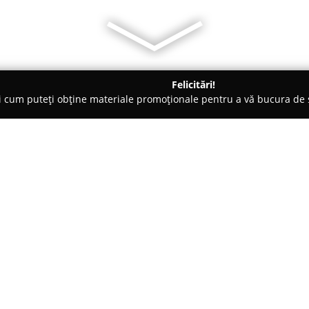
Felicitări!
ți cum puteți obține materiale promoționale pentru a vă bucura d
ri de Programare - Cluj-Napoca
Scoala de Teatru Allegria
Despre companie:
Școala de Teatru Allegria din 
în educație artistică, punând l
artelor interpretative. Fondată 
punct de reper în scena cultura
Arată mai multe >>
destinată mai multor categorii d