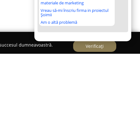
materiale de marketing
Vreau să-mi înscriu firma in proiectul
Șoimii
Am o altă problemă
e succesul dumneavoastră.
Verificați
Cluj-Napoca funcționează ca un centru specializat
a dispoziție o experiență amplă în domeniul
în 2011, instituția a reușit să se distingă ca un
lă locală. Oferta educațională a acestei școli este
e vârstă, incluzând copii cu vârste de la 4 ani,