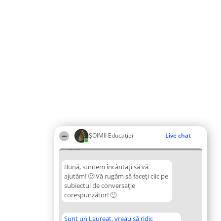
ȘOIMII Educației
Live chat
10:10
Bună, suntem încântați să vă
ajutăm! 🙂 Vă rugăm să faceți clic pe
subiectul de conversație
corespunzător! 🙂
Sunt un Laureat, vreau să ridic