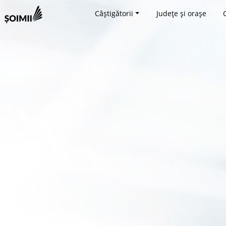
Câștigătorii
Județe și orașe