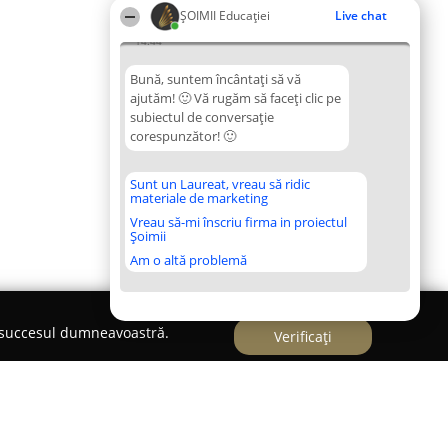
ȘOIMII Educației
Live chat
14:44
Bună, suntem încântați să vă
ajutăm! 🙂 Vă rugăm să faceți clic pe
subiectul de conversație
corespunzător! 🙂
Sunt un Laureat, vreau să ridic
materiale de marketing
Vreau să-mi înscriu firma in proiectul
Șoimii
Am o altă problemă
e succesul dumneavoastră.
Verificați