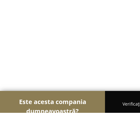
Este acesta compania
Verifica
dumneavoastră?
Șoimii Educației
Grădinițe, Școli de Arte, Cursu