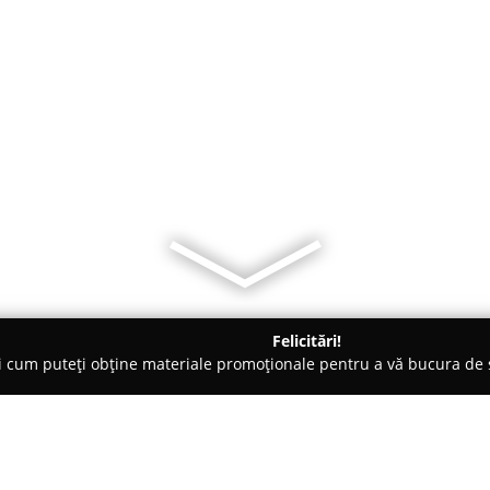
Felicitări!
ți cum puteți obține materiale promoționale pentru a vă bucura d
ri de Programare - Râmnicu Vâlcea
lee music