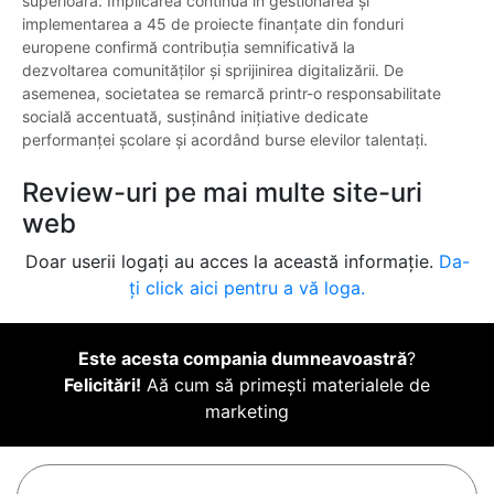
superioară. Implicarea continuă în gestionarea și
implementarea a 45 de proiecte finanțate din fonduri
europene confirmă contribuția semnificativă la
dezvoltarea comunităților și sprijinirea digitalizării. De
asemenea, societatea se remarcă printr-o responsabilitate
socială accentuată, susținând inițiative dedicate
performanței școlare și acordând burse elevilor talentați.
Review-uri pe mai multe site-uri
web
Doar userii logați au acces la această informație.
Da-
ți click aici pentru a vă loga.
Este acesta compania dumneavoastră
?
Felicitări!
Aă cum să primești materialele de
marketing