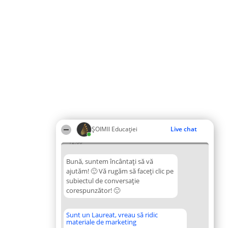
ȘOIMII Educației
Live chat
12:00
Bună, suntem încântați să vă
ajutăm! 🙂 Vă rugăm să faceți clic pe
subiectul de conversație
corespunzător! 🙂
Sunt un Laureat, vreau să ridic
materiale de marketing