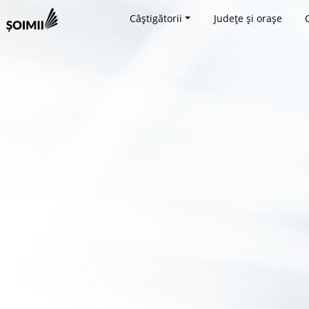
Câștigătorii
Județe și orașe