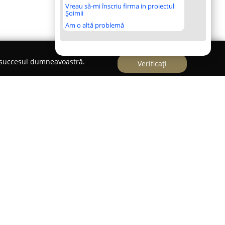
Vreau să-mi înscriu firma in proiectul
Șoimii
Am o altă problemă
e succesul dumneavoastră.
Verificați
 prelungit, amplasată pe Strada Baladei, Nr. 5
 instituție modernă pentru învățământul
voltarea echilibrată a copiilor care îi trec pragul.
ă unitate desfășoară activitatea sub motto-ul
ccent pe nevoile și bunăstarea celor mici.