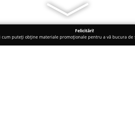
Felicitări!
ți cum puteți obține materiale promoționale pentru a vă bucura d
ri de Programare - Suceava
Grădiniţa Prichindel
Despre companie:
Grădinița Prichindel
cu program
din Suceava, funcționează ca o
preșcolar, având ca obiectiv dez
Înființată în anul 1980, aceast
Arată mai multe >>
„Totul pentru copil!”, punând a