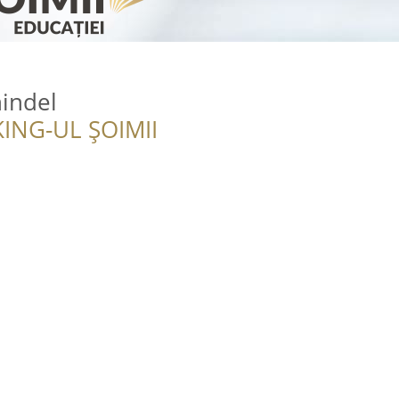
hindel
ING-UL ȘOIMII