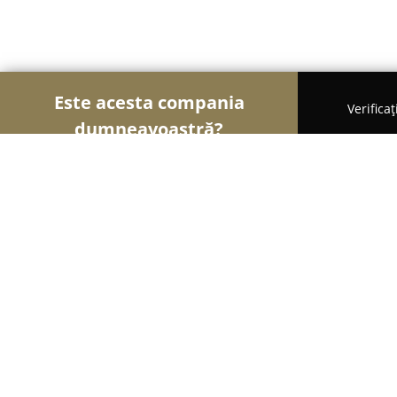
Este acesta compania
Verifica
dumneavoastră?
Șoimii Educației
Grădinițe, Școli de Arte, Cursu
Grădiniţa Prichindel
8.4
(13)