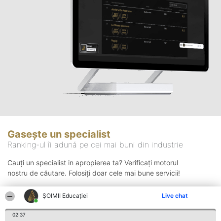
Gasește un specialist
Ranking-ul îi adună pe cei mai buni din industrie
Cauți un specialist in apropierea ta? Verificați motorul
nostru de căutare. Folosiți doar cele mai bune servicii!
ȘOIMII Educației
Live chat
Căutare
02:37