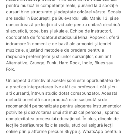
pentru muzică în competențe reale, punând la dispoziție
cursuri bine structurate și adaptate oricărei vârste. Școala
are sediul în București, pe Bulevardul Iuliu Maniu 13, și se
concentrează pe lecții individuale pentru chitară electrică
și acustică, tobe, bas și ukulele. Echipa de instructori,
coordonată de fondatorul studioului Mihai Popovici, oferă
îndrumare în domeniile de bază ale armoniei și teoriei
muzicale, ajustând metodele de predare pentru a
răspunde preferințelor și stilurilor cursanților, cum ar fi
Alternative, Grunge, Funk, Hard Rock, Indie, Blues sau
Folk.
Un aspect distinctiv al acestei școli este oportunitatea de
a practica interpretarea live atât cu profesorul, cât și cu
alți cursanți, într-un studio dotat corespunzător. Această
metodă orientată spre practică este susținută și de
recomandări personalizate pentru alegerea instrumentelor
potrivite și dezvoltarea unui stil muzical personal, sporind
complexitatea procesului educațional. În plus, dincolo de
lecțiile desfășurate fizic la sediu, studioul asigură lecții
online prin platforme precum Skype și WhatsApp pentru a