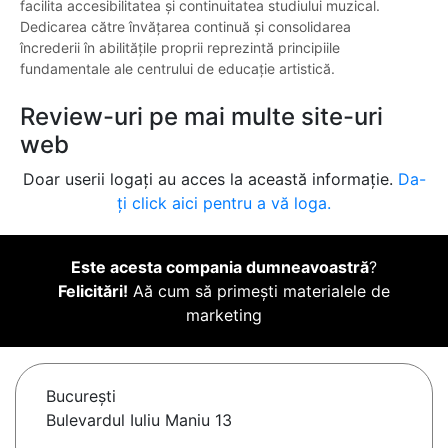
facilita accesibilitatea și continuitatea studiului muzical.
Dedicarea către învățarea continuă și consolidarea
încrederii în abilitățile proprii reprezintă principiile
fundamentale ale centrului de educație artistică.
Review-uri pe mai multe site-uri
web
Doar userii logați au acces la această informație.
Da-
ți click aici pentru a vă loga.
Este acesta compania dumneavoastră
?
Felicitări!
Aă cum să primești materialele de
marketing
Bucureşti
Bulevardul Iuliu Maniu 13