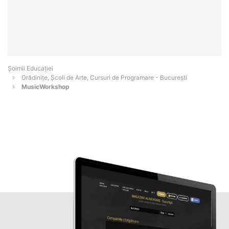
Șoimii Educației
Grădinițe, Școli de Arte, Cursuri de Programare - Bucureşti
MusicWorkshop